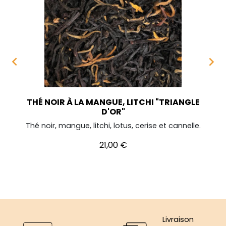


THÉ NOIR À LA MANGUE, LITCHI "TRIANGLE
D'OR"
Thé noir, mangue, litchi, lotus, cerise et cannelle.
Prix
21,00 €
Livraison