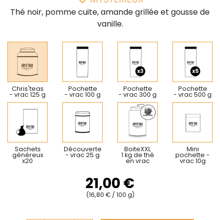
Thé noir, pomme cuite, amande grillée et gousse de
vanille.
Chris'teas
Pochette
Pochette
Pochette
- vrac 125 g
- vrac 100 g
- vrac 300 g
- vrac 500 g
Sachets
Découverte
BoiteXXL
Mini
généreux
- vrac 25 g
1 kg de thé
pochette -
x20
en vrac
vrac 10g
21,00 €
(16,80 € / 100 g)