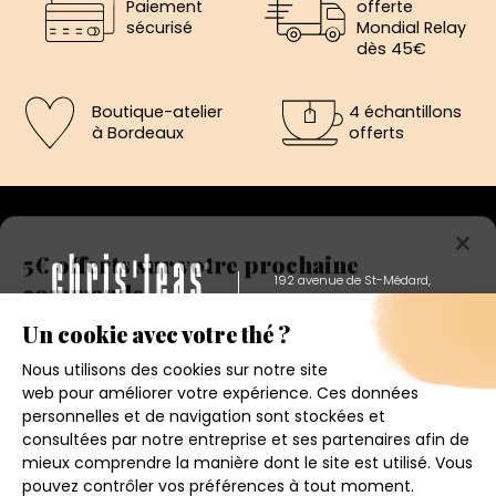
Paiement
offerte
sécurisé
Mondial Relay
dès 45€
Boutique-atelier
4 échantillons
à Bordeaux
offerts
×
5€ offerts sur votre prochaine
commande
192 avenue de St-Médard,
Eysines
Inscrivez vous a notre newsletter et recevez
Du lundi au vendredi de 12h à 19h
immédiatement un bon de réduction de 5€.
Votre adresse email
Conditions générales de ventes
Mentions légales
J'accepte de recevoir la newsletter et j'ai pris connaissance
de la politique de confidentialité.
Politique de confidentialité