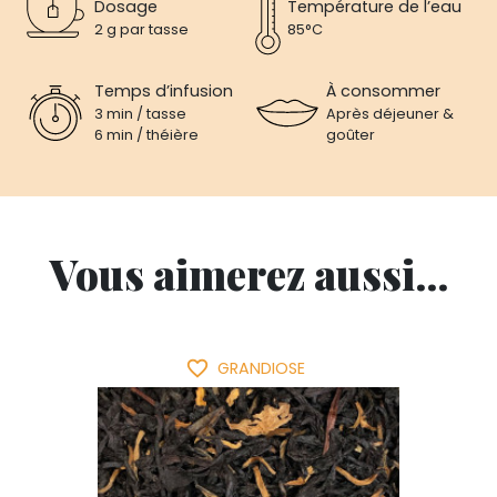
Dosage
Température de l’eau
2 g par tasse
85°C
Temps d’infusion
À consommer
3 min / tasse
Après déjeuner &
6 min / théière
goûter
Vous aimerez aussi...
favorite_border
GRANDIOSE