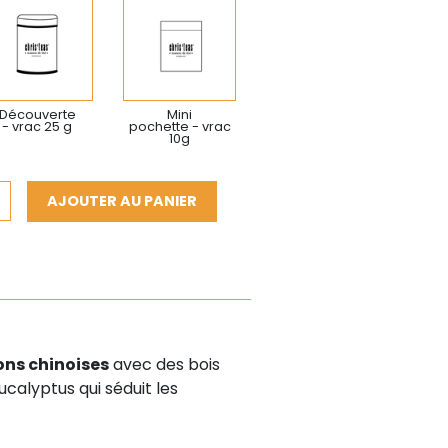
Découverte
Mini
- vrac 25 g
pochette - vrac
10g
AJOUTER AU PANIER
ons chinoises
avec des bois
alyptus qui séduit les