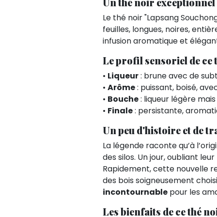
Un thé noir exceptionnel
Le thé noir "Lapsang Souchong
feuilles, longues, noires, ent
infusion aromatique et élégan
Le profil sensoriel de ce
•
Liqueur
: brune avec de subti
•
Arôme
: puissant, boisé, av
•
Bouche
: liqueur légère mai
•
Finale
: persistante, aromati
Un peu d'histoire et de tr
La légende raconte qu’à l’orig
des silos. Un jour, oubliant leu
Rapidement, cette nouvelle rec
des bois soigneusement choisi
incontournable
pour les ama
Les bienfaits de ce thé n