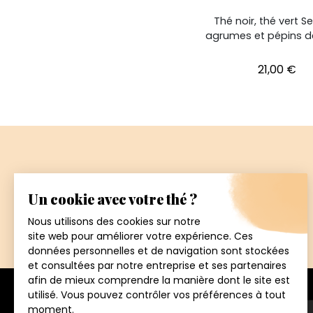
Thé noir, thé vert S
agrumes et pépins de
Prix
21,00 €
Paiement
sécurisé