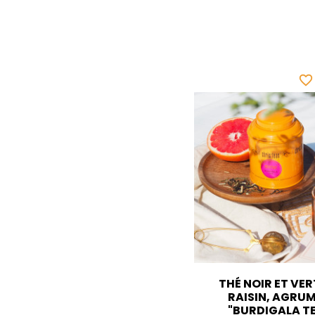
favorite_border
THÉ NOIR ET VER
RAISIN, AGRU
"BURDIGALA T