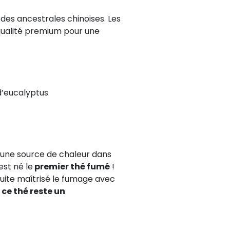
des ancestrales chinoises. Les
e qualité premium pour une
d’eucalyptus
 d’une source de chaleur dans
’est né le
premier thé fumé
!
suite maîtrisé le fumage avec
,
ce thé reste un