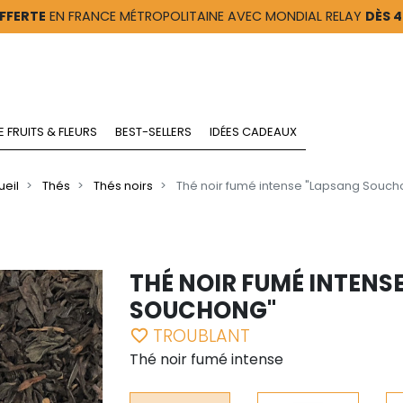
FFERTE
EN FRANCE MÉTROPOLITAINE AVEC MONDIAL RELAY
DÈS 
E FRUITS & FLEURS
BEST-SELLERS
IDÉES CADEAUX
ueil
Thés
Thés noirs
Thé noir fumé intense "Lapsang Souch
THÉ NOIR FUMÉ INTENS
SOUCHONG"
TROUBLANT
favorite_border
Thé noir fumé intense