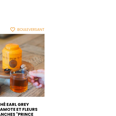
favorite_border
BOULEVERSANT
HÉ EARL GREY
AMOTE ET FLEURS
ANCHES "PRINCE