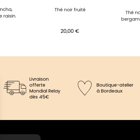
encha,
Thé noir fruité
Thé no
 raisin.
bergamo
Prix
20,00 €
Livraison
offerte
Boutique-atelier
Mondial Relay
à Bordeaux
dès 45€
×