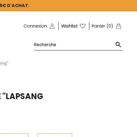
45€ D'ACHAT.
Connexion
Wishlist
Panier
(
0
)

ong"
E "LAPSANG