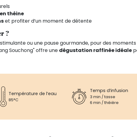
rels
en théine
ns
et profiter d’un moment de détente
r ?
 stimulante ou une pause gourmande, pour des moments 
ang Souchong" offre une
dégustation raffinée idéale
p
Temps d’infusion
Température de l’eau
3 min / tasse
85°C
6 min / théière