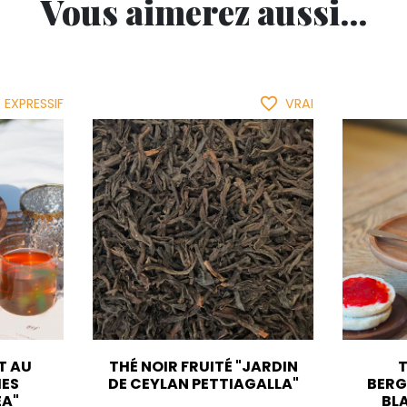
Vous aimerez aussi...
favorite_border
EXPRESSIF
VRAI
T AU
THÉ NOIR FRUITÉ "JARDIN
T
MES
DE CEYLAN PETTIAGALLA"
BERG
EA"
BL