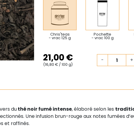
Chris'teas
Pochette
- vrac 125 g
- vrac 100 g
21,00 €
-
+
(16,80 € / 100 g)
ivers du
thé noir fumé intense
, élaboré selon les
traditi
tionnés. Une infusion brun-rouge aux notes fumées d’euc
 et raffinés.