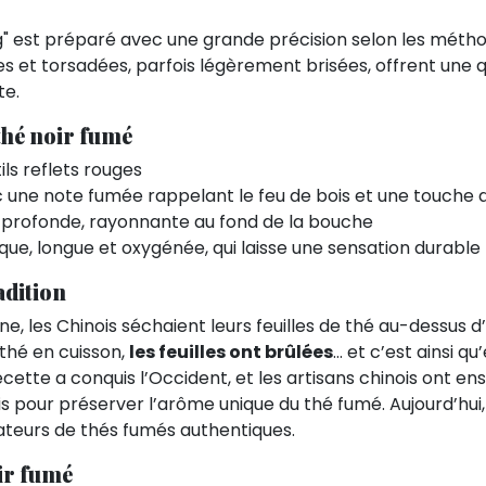
" est préparé avec une grande précision selon les métho
ières et torsadées, parfois légèrement brisées, offrent un
te.
 thé noir fumé
ls reflets rouges
ec une note fumée rappelant le feu de bois et une touche 
s profonde, rayonnante au fond de la bouche
que, longue et oxygénée, qui laisse une sensation durable
adition
ine, les Chinois séchaient leurs feuilles de thé au-dessus
r thé en cuisson,
les feuilles ont brûlées
… et c’est ainsi qu
ette a conquis l’Occident, et les artisans chinois ont en
s pour préserver l’arôme unique du thé fumé. Aujourd’hui
teurs de thés fumés authentiques.
oir fumé