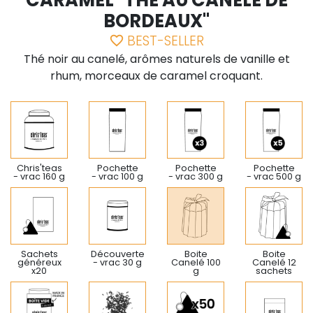
CARAMEL "THÉ AU CANELÉ DE
BORDEAUX"
BEST-SELLER
favorite_border
Thé noir au canelé, arômes naturels de vanille et
rhum, morceaux de caramel croquant.
Chris'teas
Pochette
Pochette
Pochette
- vrac 160 g
- vrac 100 g
- vrac 300 g
- vrac 500 g
Sachets
Découverte
Boite
Boite
généreux
- vrac 30 g
Canelé 100
Canelé 12
x20
g
sachets