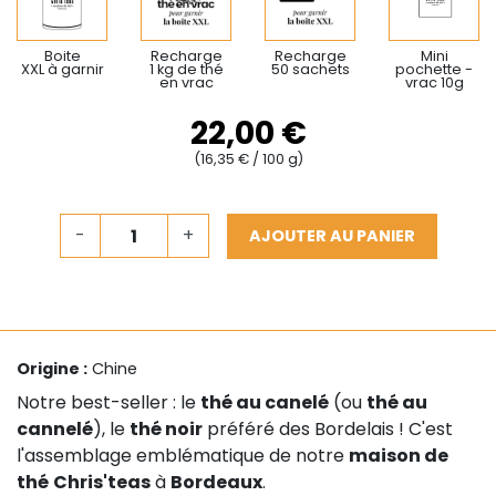
Boite
Recharge
Recharge
Mini
XXL à garnir
1 kg de thé
50 sachets
pochette -
en vrac
vrac 10g
22,00 €
(16,35 € / 100 g)
-
+
AJOUTER AU PANIER
Origine :
Chine
Notre best-seller : le
thé au canelé
(ou
thé au
cannelé
), le
thé noir
préféré des Bordelais ! C'est
l'assemblage emblématique de notre
maison de
thé
Chris'teas
à
Bordeaux
.