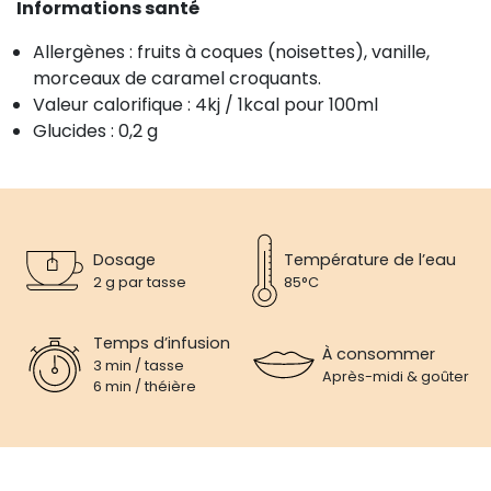
Informations santé
Allergènes : fruits à coques (noisettes), vanille,
morceaux de caramel croquants.
Valeur calorifique : 4kj / 1kcal pour 100ml
Glucides : 0,2 g
Dosage
Température de l’eau
2 g par tasse
85°C
Temps d’infusion
À consommer
3 min / tasse
Après-midi & goûter
6 min / théière