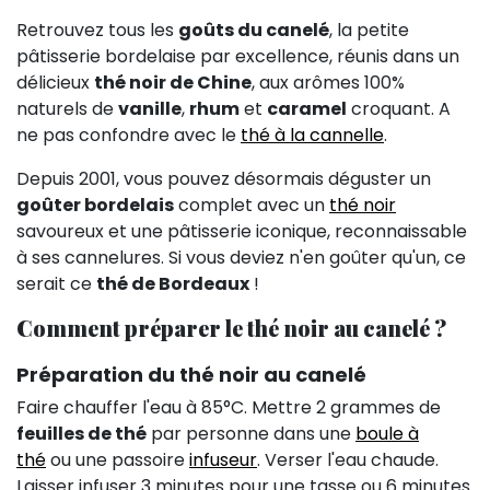
Retrouvez tous les
goûts du canelé
, la petite
pâtisserie bordelaise par excellence, réunis dans un
délicieux
thé noir de Chine
, aux arômes 100%
naturels de
vanille
,
rhum
et
caramel
croquant. A
ne pas confondre avec le
thé à la cannelle
.
Depuis 2001, vous pouvez désormais déguster un
goûter bordelais
complet avec un
thé noir
savoureux et une pâtisserie iconique, reconnaissable
à ses cannelures. Si vous deviez n'en goûter qu'un, ce
serait ce
thé de Bordeaux
!
Comment préparer le thé noir au canelé ?
Préparation du thé noir au canelé
Faire chauffer l'eau à 85°C. Mettre 2 grammes de
feuilles de thé
par personne dans une
boule à
thé
ou une passoire
infuseur
. Verser l'eau chaude.
Laisser infuser 3 minutes pour une tasse ou 6 minutes