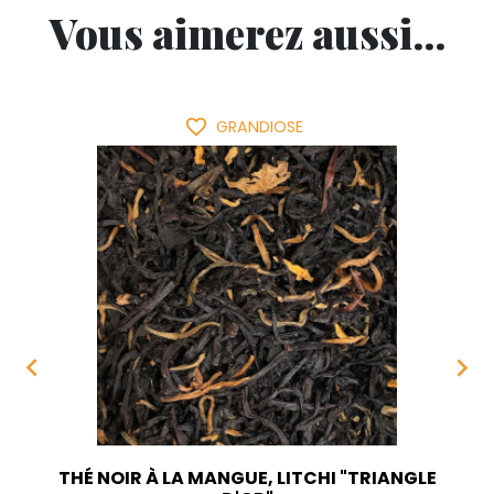
Vous aimerez aussi...
favorite_border
GRANDIOSE


THÉ NOIR À LA MANGUE, LITCHI "TRIANGLE