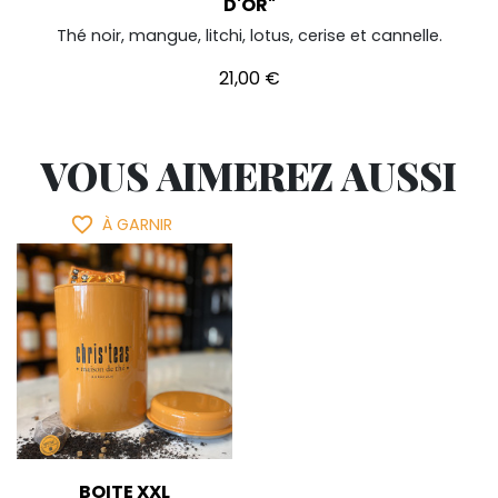
D'OR"
Thé noir, mangue, litchi, lotus, cerise et cannelle.
Prix
21,00 €
VOUS AIMEREZ AUSSI
favorite_border
À GARNIR
BOITE XXL