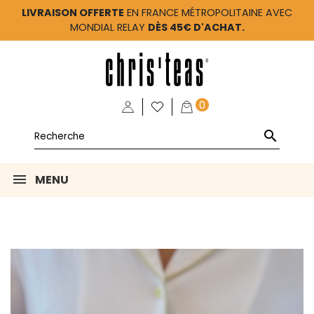
LIVRAISON OFFERTE
EN FRANCE MÉTROPOLITAINE AVEC
MONDIAL RELAY
DÈS 45€ D'ACHAT.
0

MENU