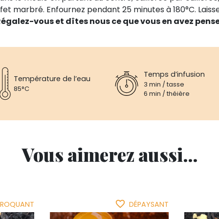
fet marbré. Enfournez pendant 25 minutes à 180°C. Laissez
égalez-vous et dîtes nous ce que vous en avez pense
Temps d’infusion
Température de l’eau
3 min / tasse
85°C
6 min / théière
Vous aimerez aussi...
favorite_border
ROQUANT
DÉPAYSANT