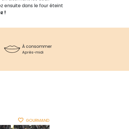
 ensuite dans le four éteint
z !
À consommer
Après-midi
favorite_border
GOURMAND