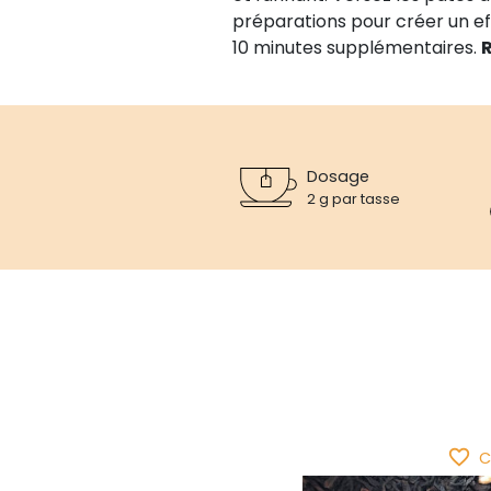
préparations pour créer un ef
10 minutes supplémentaires.
R
Dosage
2 g par tasse
favorite_border
C