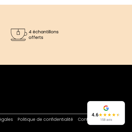
4 échantillons
offerts
4.6
★
★
★
★
★
égales
Politique de confidentialité
Contact
158 avis