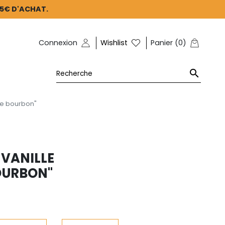
45€ D'ACHAT.
Connexion
Wishlist
Panier
(
0
)

lle bourbon"
 VANILLE
OURBON"