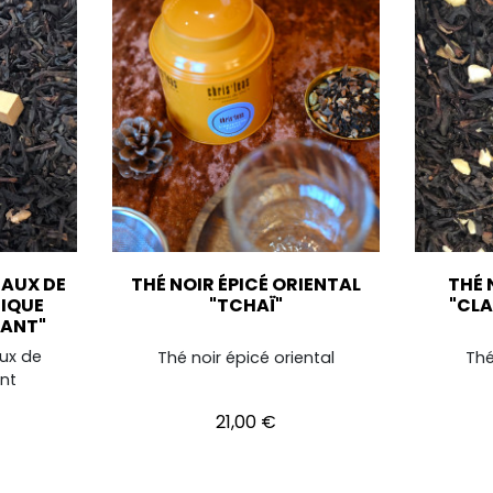
EAUX DE
THÉ NOIR ÉPICÉ ORIENTAL
THÉ 
IQUE
"TCHAÏ"
"CL
ANT"
ux de
Thé noir épicé oriental
Thé
nt
Prix
21,00 €