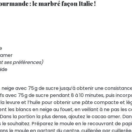
ourmande : le marbré façon Italie !
e
o amer
nt ses préférences)
uide
 neige avec 75 g de sucre jusqu’à obtenir une consistanc
fs avec 75 g de sucre pendant 8 à 10 minutes, puis incorpor
 la levure et l’huile pour obtenir une pâte compacte et l
t les blancs en neige au fouet, en veillant à ne pas les 
Dans la portion la plus dense, ajoutez le cacao amer. Dan
us le souhaitez. Préparez le moule en le recouvrant de papi
dans le moule en partant du centre, cuillerée par cuillerée