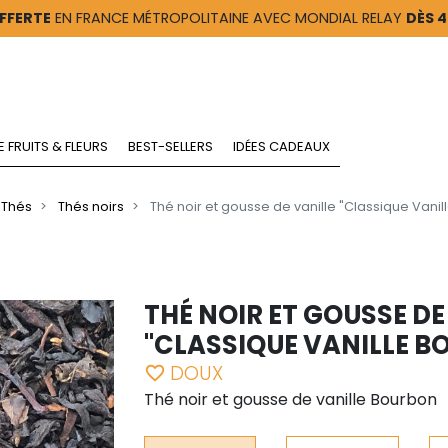
FFERTE
EN FRANCE MÉTROPOLITAINE AVEC MONDIAL RELAY
DÈS 
E FRUITS & FLEURS
BEST-SELLERS
IDÉES CADEAUX
Thés
Thés noirs
Thé noir et gousse de vanille "Classique Vani
THÉ NOIR ET GOUSSE DE
"CLASSIQUE VANILLE B
DOUX
favorite_border
Thé noir et gousse de vanille Bourbon