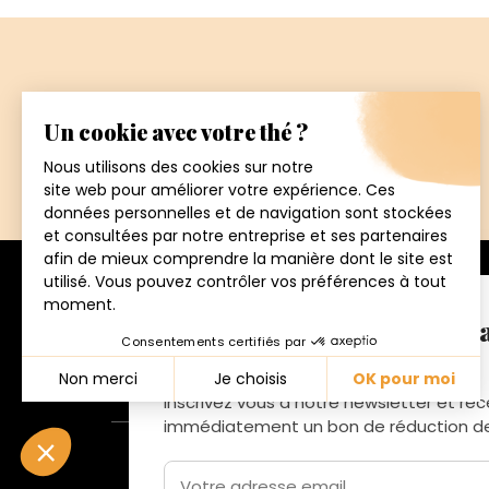
Paiement
sécurisé
5€ offerts sur votre proch
192 avenue de St
Du lundi au vendr
commande
Inscrivez vous a notre newsletter et re
immédiatement un bon de réduction d
© 2026 - CHRIS'TEAS
Votre adresse email