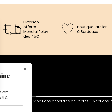
Livraison
offerte
Boutique-atelier
Mondial Relay
à Bordeaux
dès 45€
×
aine
-Médard, Eysines
edi de 12h à 19h
cevez
e 5€.
Conditions générales de ventes
Mentions l