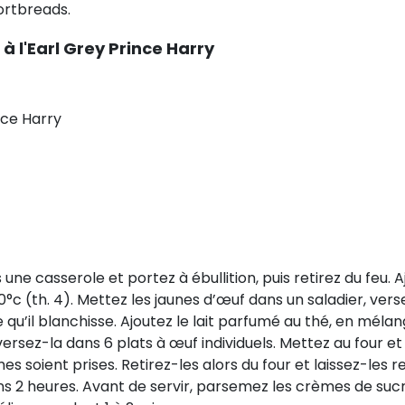
rtbreads.
à l'Earl Grey Prince Harry
nce Harry
une casserole et portez à ébullition, puis retirez du feu. Aj
70°c (th. 4). Mettez les jaunes d’œuf dans un saladier, ver
 qu’il blanchisse. Ajoutez le lait parfumé au thé, en méla
 versez-la dans 6 plats à œuf individuels. Mettez au four e
es soient prises. Retirez-les alors du four et laissez-les re
s 2 heures. Avant de servir, parsemez les crèmes de sucre