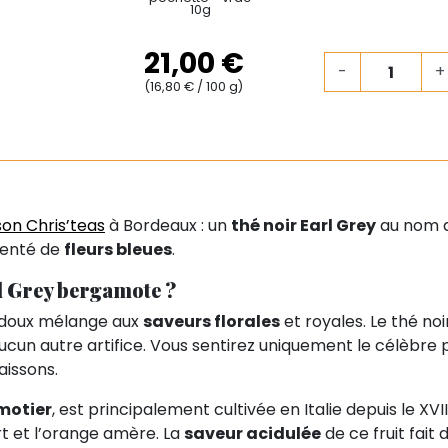
10g
21,00 €
-
+
(16,80 € / 100 g)
on Chris’teas
à Bordeaux : un
thé noir Earl Grey
au nom d
menté de
fleurs bleues
.
l Grey bergamote ?
 doux mélange aux
saveurs florales
et royales. Le thé noi
aucun autre artifice. Vous sentirez uniquement le célèbre
aissons.
motier
, est principalement cultivée en Italie depuis le XVI
rt et l’orange amère. La
saveur acidulée
de ce fruit fait