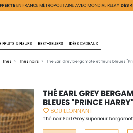
FFERTE
EN FRANCE MÉTROPOLITAINE AVEC MONDIAL RELAY
DÈS 
E FRUITS & FLEURS
BEST-SELLERS
IDÉES CADEAUX
Thés
Thés noirs
Thé Earl Grey bergamote et fleurs bleues "Pr
THÉ EARL GREY BERGAM
BLEUES "PRINCE HARRY
BOUILLONNANT
favorite_border
Thé noir Earl Grey supérieur bergamote