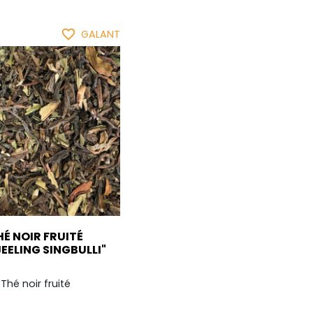
favorite_border
GALANT
HÉ NOIR FRUITÉ
EELING SINGBULLI"
Thé noir fruité