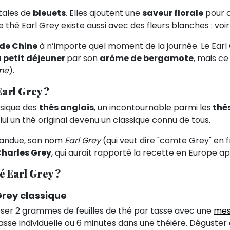
tales de
bleuets
. Elles ajoutent une
saveur florale
pour 
 thé Earl Grey existe aussi avec des fleurs blanches : voir
 de Chine
à n’importe quel moment de la journée. Le Earl 
 petit déjeuner
par son
arôme de bergamote
, mais c
ime
).
Earl Grey ?
ssique des
thés anglais
, un incontournable parmi les
thés
ui un thé original devenu un classique connu de tous.
épandue, son nom
Earl Grey
(qui veut dire "comte Grey" en f
harles Grey
, qui aurait rapporté la recette en Europe a
 Earl Grey ?
Grey classique
Doser 2 grammes de feuilles de thé par tasse avec une
mes
sse individuelle ou 6 minutes dans une théière. Déguster 