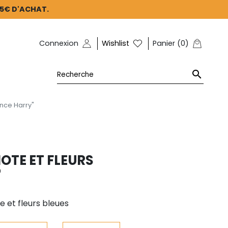
45€ D'ACHAT.
Connexion
Wishlist
Panier
(
0
)

ince Harry"
OTE ET FLEURS
"
 et fleurs bleues