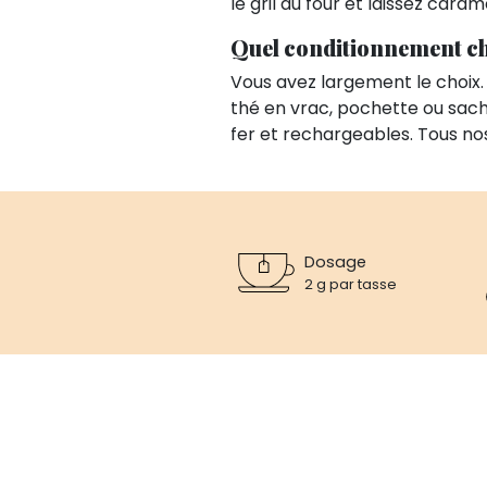
le gril du four et laissez caram
Quel conditionnement ch
Vous avez largement le choix.
thé en vrac, pochette ou sach
fer et rechargeables. Tous no
Dosage
2 g par tasse