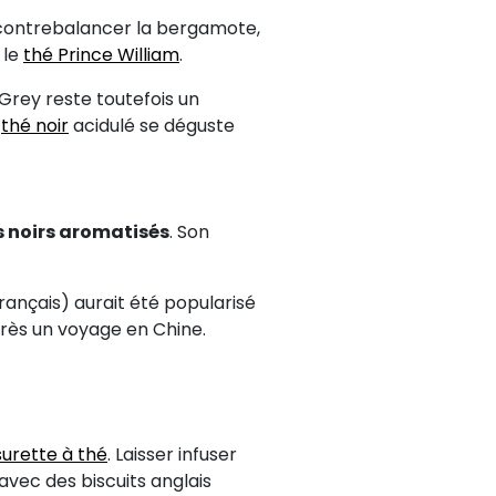
contrebalancer la bergamote,
 le
thé Prince William
.
Grey reste toutefois un
e
thé noir
acidulé se déguste
 noirs aromatisés
. Son
rançais) aurait été popularisé
près un voyage en Chine.
urette à thé
. Laisser infuser
avec des biscuits anglais