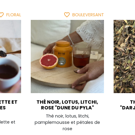
ite_border
favorite_border
FLORAL
BOULEVERSANT
ETTE ET
THÉ NOIR, LOTUS, LITCHI,
T
DES
ROSE "DUNE DU PYLA"
"DARJ
Thé noir, lotus, litchi,
lette et
pamplemousse et pétales de
rose