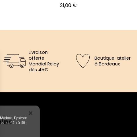
Prix
21,00 €
Livraison
offerte
Boutique-atelier
Mondial Relay
à Bordeaux
dès 45€
×
aine
-Médard, Eysines
edi de 12h à 19h