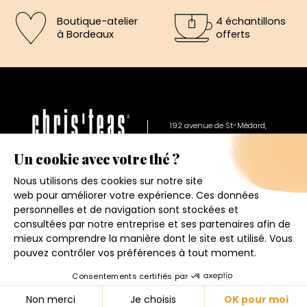
Boutique-atelier
4 échantillons
à Bordeaux
offerts
×
5€ offerts sur votre prochaine
commande
192 avenue de St-Médard,
Eysines
Du lundi au vendredi de 12h à 19h
Inscrivez vous a notre newsletter et recevez
immédiatement un bon de réduction de 5€.
Votre adresse email
Conditions générales de ventes
Mentions légales
J'accepte de recevoir la newsletter et j'ai pris connaissance
Politique de confidentialité
de la politique de confidentialité.
Contact
4.6
★
★
★
★
★
Je m'inscris
© 2026 - CHRIS'TEAS
158 avis