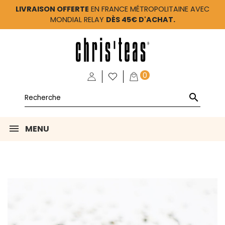
LIVRAISON OFFERTE
EN FRANCE MÉTROPOLITAINE AVEC
MONDIAL RELAY
DÈS 45€ D'ACHAT.
0

MENU