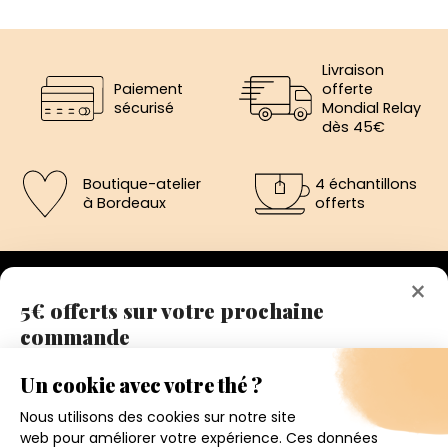
Livraison
Paiement
offerte
sécurisé
Mondial Relay
dès 45€
Boutique-atelier
4 échantillons
à Bordeaux
offerts
×
5€ offerts sur votre prochaine
commande
192 avenue de St-Médard,
Eysines
Inscrivez vous a notre newsletter et recevez
Du lundi au vendredi de 12h à 19h
immédiatement un bon de réduction de 5€.
Votre adresse email