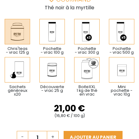
Thé noir à la myrtille
Chris'teas
Pochette
Pochette
Pochette
- vrac 125 g
- vrac 100 g
- vrac 300 g
- vrac 500 g
Sachets
Découverte
BoiteXXL
Mini
généreux
- vrac 25 g
1 kg de thé
pochette -
x20
en vrac
vrac 10g
21,00 €
(16,80 € / 100 g)
-
+
AJOUTER AU PANIER