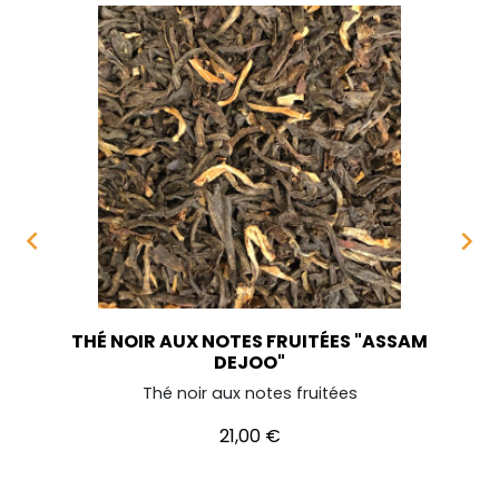


THÉ NOIR AUX NOTES FRUITÉES "ASSAM
DEJOO"
Thé noir aux notes fruitées
Prix
21,00 €