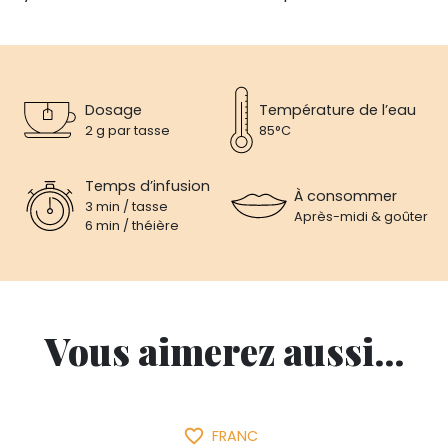
Dosage
Température de l’eau
2 g par tasse
85°C
Temps d’infusion
À consommer
3 min / tasse
Après-midi & goûter
6 min / théière
Vous aimerez aussi...
favorite_border
FRANC