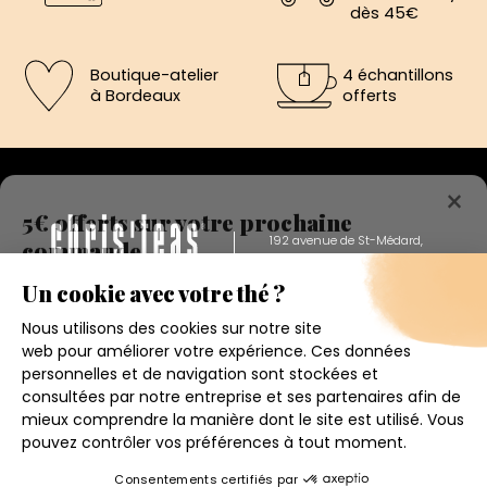
dès 45€
Boutique-atelier
4 échantillons
à Bordeaux
offerts
×
5€ offerts sur votre prochaine
commande
192 avenue de St-Médard,
Eysines
Inscrivez vous a notre newsletter et recevez
Du lundi au vendredi de 12h à 19h
immédiatement un bon de réduction de 5€.
Votre adresse email
Conditions générales de ventes
Mentions légales
J'accepte de recevoir la newsletter et j'ai pris connaissance
de la politique de confidentialité.
Politique de confidentialité
Contact
4.6
★
★
★
★
★
Je m'inscris