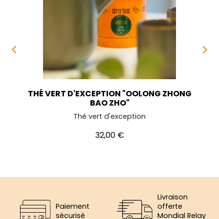


THÉ VERT D'EXCEPTION "OOLONG ZHONG
BAO ZHO"
Thé vert d'exception
Prix
32,00 €
Livraison
Paiement
offerte
sécurisé
Mondial Relay