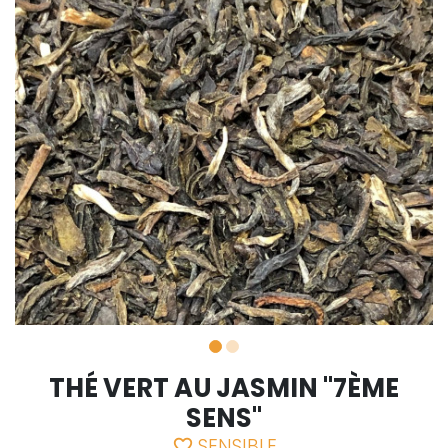
THÉ VERT AU JASMIN "7ÈME
SENS"
SENSIBLE
favorite_border