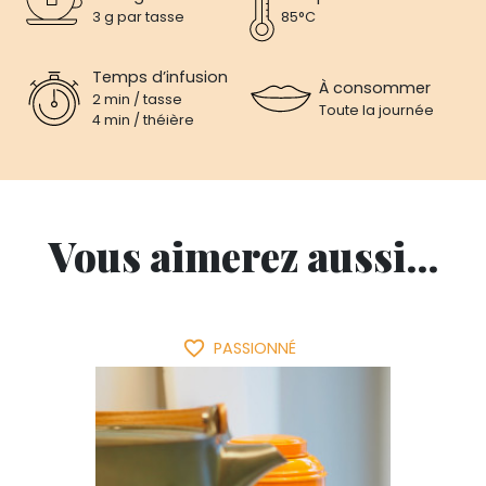
3 g par tasse
85°C
Temps d’infusion
À consommer
2 min / tasse
Toute la journée
4 min / théière
Vous aimerez aussi...
favorite_border
PASSIONNÉ