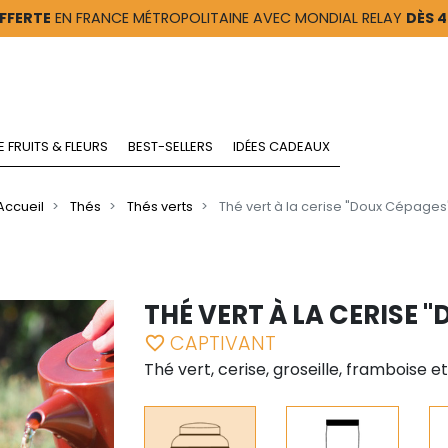
FFERTE
EN FRANCE MÉTROPOLITAINE AVEC MONDIAL RELAY
DÈS 
E FRUITS & FLEURS
BEST-SELLERS
IDÉES CADEAUX
Accueil
Thés
Thés verts
Thé vert à la cerise "Doux Cépages
THÉ VERT À LA CERISE 
CAPTIVANT
favorite_border
Thé vert, cerise, groseille, framboise et