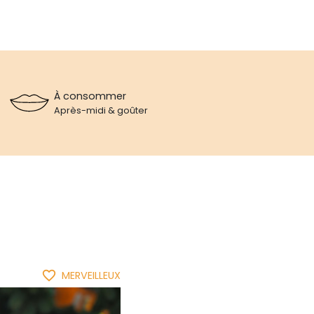
À consommer
Après-midi & goûter
favorite_border
MERVEILLEUX