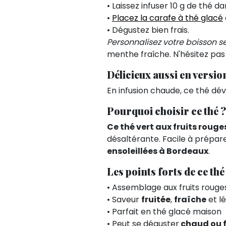
• Laissez infuser 10 g de thé dan
•
Placez la carafe à thé glacé
• Dégustez bien frais.
Personnalisez votre boisson s
menthe fraîche. N'hésitez pas 
Délicieux aussi en versi
En infusion chaude, ce thé dév
Pourquoi choisir ce thé ?
Ce thé vert aux fruits rouge
désaltérante. Facile à prépar
ensoleillées à Bordeaux
.
Les points forts de ce thé
• Assemblage aux fruits roug
• Saveur
fruitée
,
fraîche
et l
• Parfait en thé glacé maison
• Peut se déguster
chaud ou f