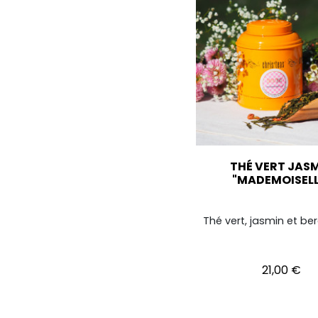
THÉ VERT JAS
"MADEMOISELL
Thé vert, jasmin et b
Prix
21,00 €