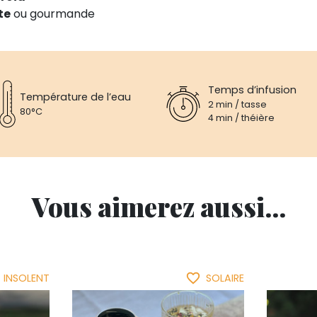
te
ou gourmande
Temps d’infusion
Température de l’eau
2 min / tasse
80°C
4 min / théière
Vous aimerez aussi...
favorite_border
INSOLENT
SOLAIRE