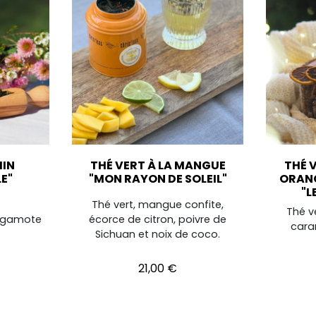
MIN
THÉ VERT À LA MANGUE
THÉ 
E"
"MON RAYON DE SOLEIL"
ORANG
"L
Thé vert, mangue confite,
Thé v
ergamote
écorce de citron, poivre de
cara
Sichuan et noix de coco.
Prix
21,00 €