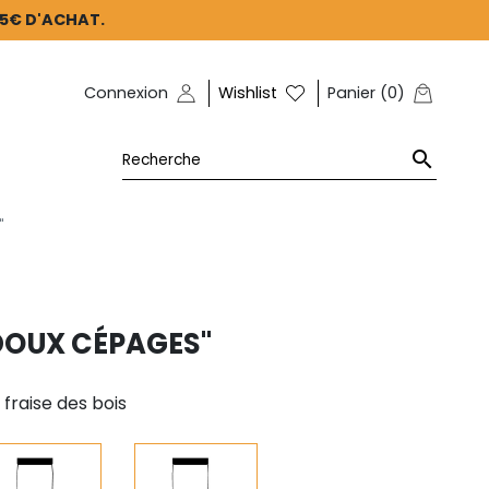
45€ D'ACHAT.
Connexion
Wishlist
Panier
(
0
)

"
"DOUX CÉPAGES"
 fraise des bois