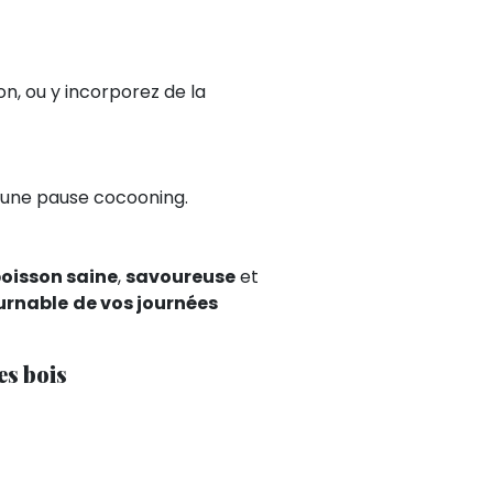
on, ou y incorporez de la
r une pause cocooning.
oisson saine
,
savoureuse
et
urnable
de vos journées
es bois