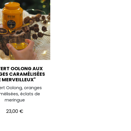
VERT OOLONG AUX
ES CARAMÉLISÉES
E MERVEILLEUX"
ert Oolong, oranges
mélisées, éclats de
meringue
Prix
23,00 €