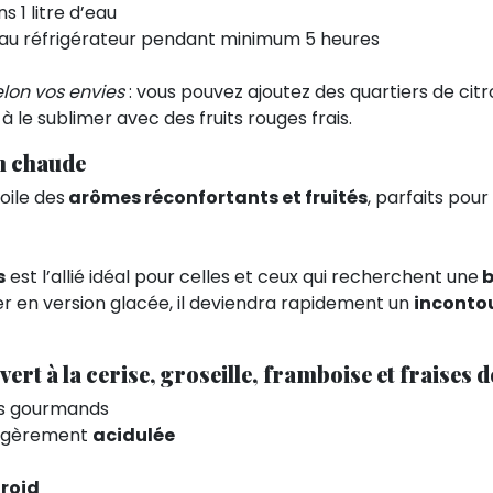
s 1 litre d’eau
au réfrigérateur pendant minimum 5 heures
elon vos envies
: vous pouvez ajoutez des quartiers de citr
à le sublimer avec des fruits rouges frais.
on chaude
oile des
arômes réconfortants et fruités
, parfaits pou
s
est l’allié idéal pour celles et ceux qui recherchent une
b
er en version glacée, il deviendra rapidement un
inconto
 vert à la cerise, groseille, framboise et fraises d
es gourmands
égèrement
acidulée
roid