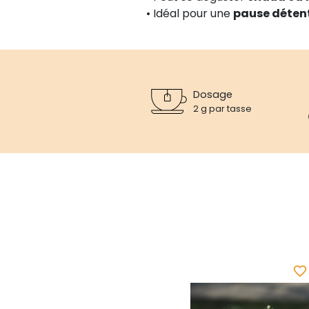
• Idéal pour une
pause déten
Dosage
2 g par tasse
favorite_border