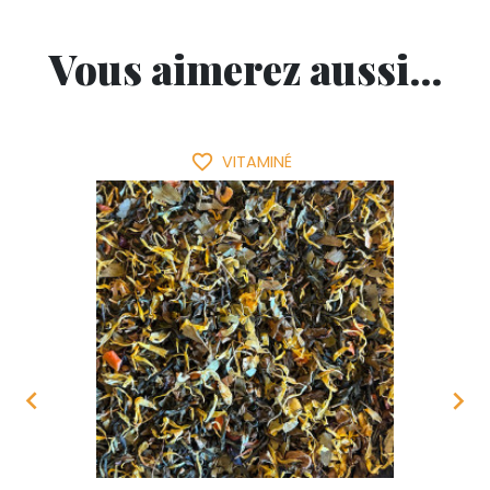
Vous aimerez aussi...
favorite_border
VITAMINÉ

