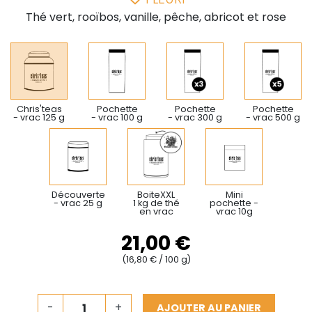
Thé vert, rooïbos, vanille, pêche, abricot et rose
Chris'teas
Pochette
Pochette
Pochette
- vrac 125 g
- vrac 100 g
- vrac 300 g
- vrac 500 g
Découverte
BoiteXXL
Mini
- vrac 25 g
1 kg de thé
pochette -
en vrac
vrac 10g
21,00 €
(16,80 € / 100 g)
-
+
AJOUTER AU PANIER