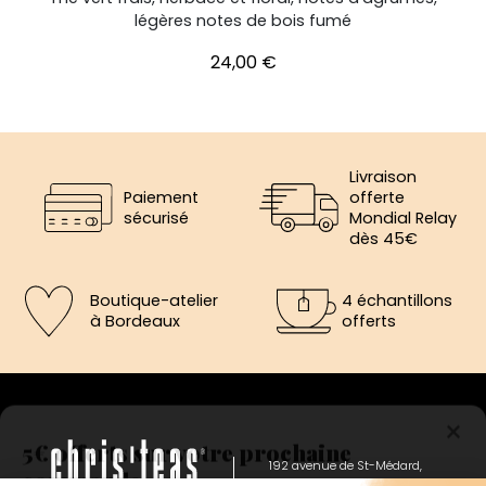
légères notes de bois fumé
Prix
24,00 €
Livraison
Paiement
offerte
sécurisé
Mondial Relay
dès 45€
Boutique-atelier
4 échantillons
à Bordeaux
offerts
×
5€ offerts sur votre prochaine
commande
192 avenue de St-Médard,
Eysines