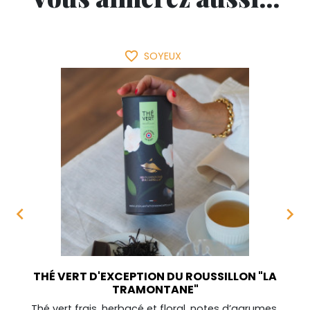
favorite_border
SOYEUX


THÉ VERT D'EXCEPTION DU ROUSSILLON "LA
TRAMONTANE"
Thé vert frais, herbacé et floral, notes d’agrumes,