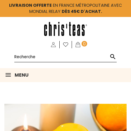
LIVRAISON OFFERTE
EN FRANCE MÉTROPOLITAINE AVEC
MONDIAL RELAY
DÈS 45€ D'ACHAT.
0

MENU