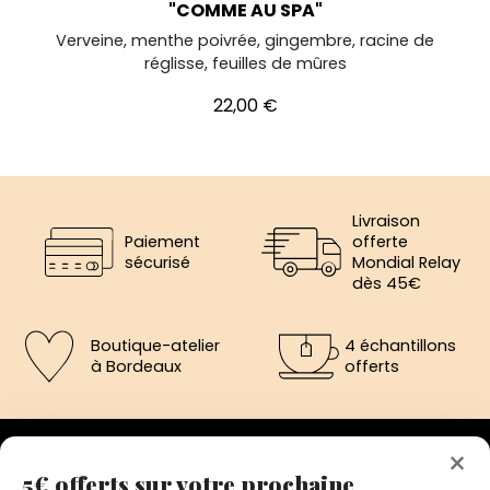
"COMME AU SPA"
Verveine, menthe poivrée, gingembre, racine de
réglisse, feuilles de mûres
Prix
22,00 €
Livraison
Paiement
offerte
sécurisé
Mondial Relay
dès 45€
Boutique-atelier
4 échantillons
à Bordeaux
offerts
×
5€ offerts sur votre prochaine