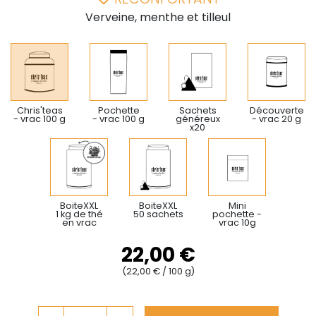
Verveine, menthe et tilleul
Chris'teas
Pochette
Sachets
Découverte
- vrac 100 g
- vrac 100 g
généreux
- vrac 20 g
x20
BoiteXXL
BoiteXXL
Mini
1 kg de thé
50 sachets
pochette -
en vrac
vrac 10g
22,00 €
(22,00 € / 100 g)