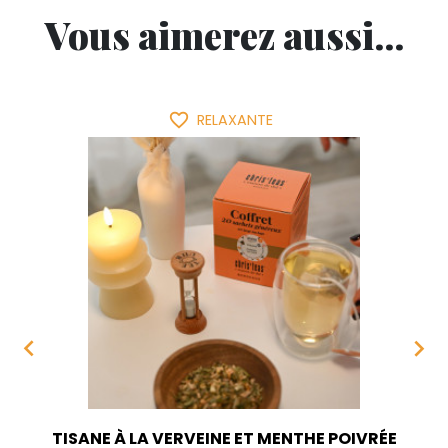
Vous aimerez aussi...
favorite_border
RELAXANTE


TISANE À LA VERVEINE ET MENTHE POIVRÉE