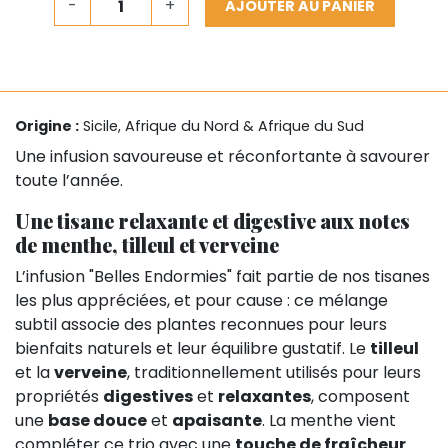
-
+
AJOUTER AU PANIER
Origine :
Sicile, Afrique du Nord & Afrique du Sud
Une infusion savoureuse et réconfortante à savourer
toute l’année.
Une tisane relaxante et digestive aux notes
de menthe, tilleul et verveine
L’infusion "Belles Endormies" fait partie de nos tisanes
les plus appréciées, et pour cause : ce mélange
subtil associe des plantes reconnues pour leurs
bienfaits naturels et leur équilibre gustatif. Le
tilleul
et la
verveine
, traditionnellement utilisés pour leurs
propriétés
digestives
et
relaxantes
, composent
une
base douce
et
apaisante
. La menthe vient
compléter ce trio avec une
touche de fraîcheur