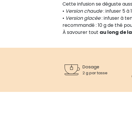
Cette infusion se déguste auss
•
Version chaude
: infuser 5 à
•
Version glacée
: infuser à t
recommandé : 10 g de thé pour 
À savourer tout
au long de l
Dosage
2 g par tasse