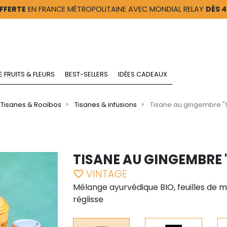
FFERTE
EN FRANCE MÉTROPOLITAINE AVEC MONDIAL RELAY
DÈS 
E FRUITS & FLEURS
BEST-SELLERS
IDÉES CADEAUX
Tisanes & Rooïbos
Tisanes & infusions
Tisane au gingembre "
TISANE AU GINGEMBRE 
VINTAGE
favorite_border
Mélange ayurvédique BIO, feuilles de m
réglisse