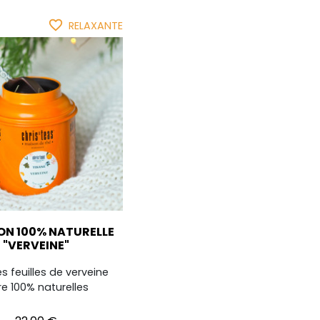
favorite_border
RELAXANTE
ON 100% NATURELLE
"VERVEINE"
s feuilles de verveine
e 100% naturelles