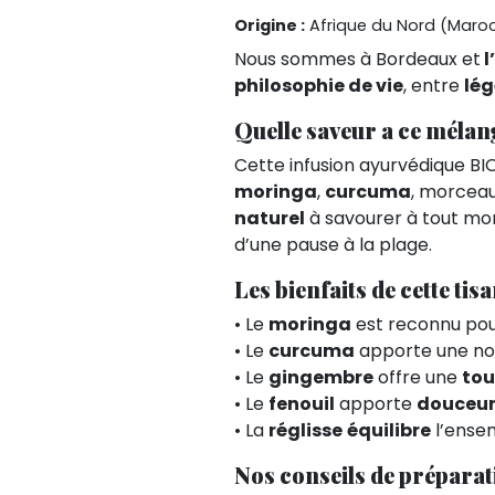
Origine :
Afrique du Nord (Maro
Nous sommes à Bordeaux et
l
philosophie de vie
, entre
lég
Quelle saveur a ce mélan
Cette infusion ayurvédique B
moringa
,
curcuma
, morceau
naturel
à savourer à tout mom
d’une pause à la plage.
Les bienfaits de cette tisa
• Le
moringa
est reconnu po
• Le
curcuma
apporte une no
• Le
gingembre
offre une
tou
• Le
fenouil
apporte
douceur 
• La
réglisse
équilibre
l’ense
Nos conseils de préparat