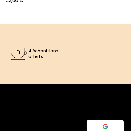
Prix
22,00 €
4 échantillons
offerts