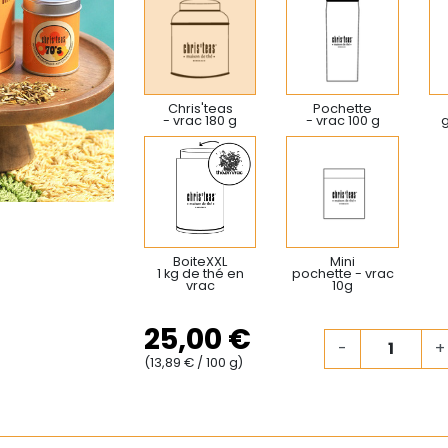
Chris'teas
Pochette
- vrac 180 g
- vrac 100 g
BoiteXXL
Mini
1 kg de thé en
pochette - vrac
vrac
10g
25,00 €
-
+
(13,89 € / 100 g)