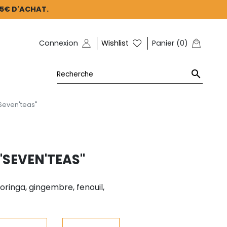
45€ D'ACHAT.
Connexion
Wishlist
Panier
(
0
)

Seven'teas"
"SEVEN'TEAS"
oringa, gingembre, fenouil,