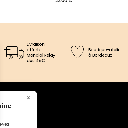
Prix
22,00 €
Livraison
offerte
Boutique-atelier
Mondial Relay
à Bordeaux
dès 45€
×
aine
-Médard, Eysines
edi de 12h à 19h
cevez