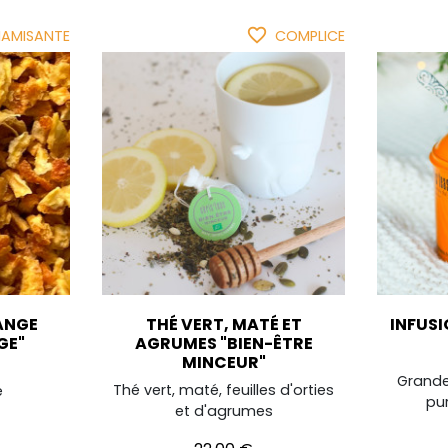
favorite_border
AMISANTE
COMPLICE
RANGE
THÉ VERT, MATÉ ET
INFUSI
GE"
AGRUMES "BIEN-ÊTRE
MINCEUR"
Grande
Thé vert, maté, feuilles d'orties
e
pur
et d'agrumes