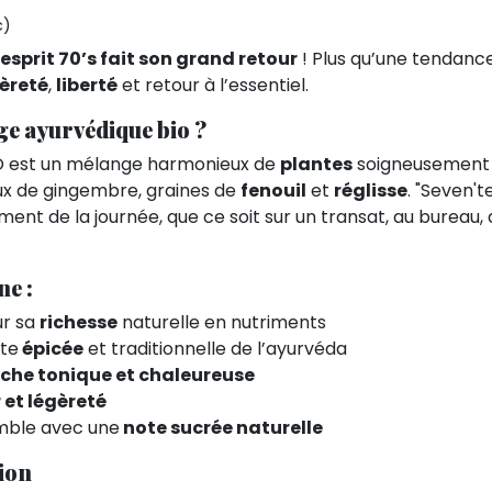
c)
’esprit 70’s fait son grand retour
! Plus qu’une tendance
èreté
,
liberté
et retour à l’essentiel.
ge ayurvédique bio ?
IO est un mélange harmonieux de
plantes
soigneusement s
x de gingembre, graines de
fenouil
et
réglisse
. "Seven't
ent de la journée, que ce soit sur un transat, au bureau,
ne :
ur sa
richesse
naturelle en nutriments
te
épicée
et traditionnelle de l’ayurvéda
che tonique et chaleureuse
et légèreté
mble avec une
note sucrée naturelle
ion