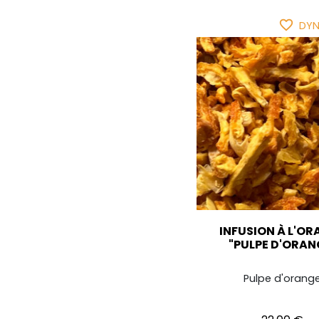
favorite_border
DYN
INFUSION À L'O
"PULPE D'ORAN
Pulpe d'orang