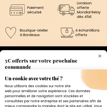
Livraison
Paiement
offerte
sécurisé
Mondial Relay
dès 45€
Boutique-atelier
4 échantillons
à Bordeaux
offerts
×
5€ offerts sur votre prochaine
commande
192 avenue de St-Médard,
Eysines
Inscrivez vous a notre newsletter et recevez
Du lundi au vendredi de 12h à 19h
immédiatement un bon de réduction de 5€.
Votre adresse email
Conditions générales de ventes
Mentions légales
J'accepte de recevoir la newsletter et j'ai pris connaissance