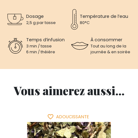
Dosage
Température de l’eau
2,5 g par tasse
80°C
Temps d’infusion
À consommer
3 min / tasse
Tout au long de la
6 min / théière
journée & en soirée
Vous aimerez aussi...
favorite_border
ADOUCISSANTE