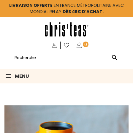
LIVRAISON OFFERTE
EN FRANCE MÉTROPOLITAINE AVEC
MONDIAL RELAY
DÈS 45€ D'ACHAT.
0

MENU