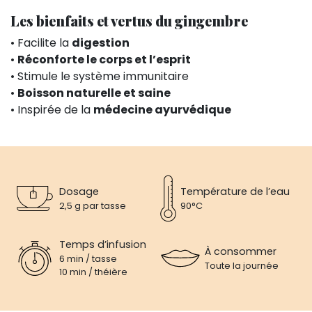
Les bienfaits et vertus du gingembre
• Facilite la
digestion
•
Réconforte le corps et l’esprit
• Stimule le système immunitaire
•
Boisson naturelle et saine
• Inspirée de la
médecine ayurvédique
Dosage
Température de l’eau
2,5 g par tasse
90°C
Temps d’infusion
À consommer
6 min / tasse
Toute la journée
10 min / théière