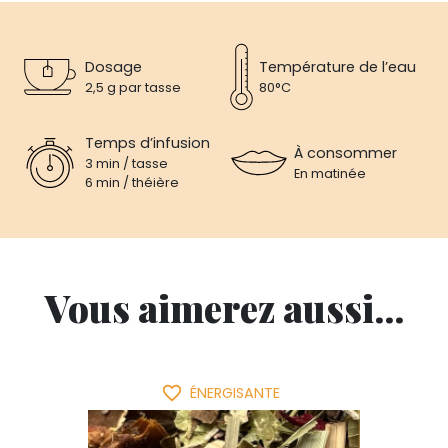
Dosage
Température de l’eau
2,5 g par tasse
80°C
Temps d’infusion
À consommer
3 min / tasse
En matinée
6 min / théière
Vous aimerez aussi...
favorite_border
ÉNERGISANTE