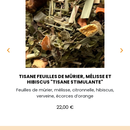


TISANE FEUILLES DE MÛRIER, MÉLISSE ET
HIBISCUS "TISANE STIMULANTE"
Feuilles de mûrier, mélisse, citronnelle, hibiscus,
verveine, écorces d’orange
Prix
22,00 €