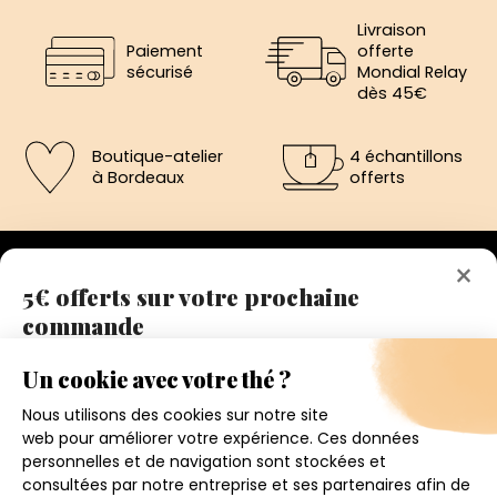
Livraison
Paiement
offerte
sécurisé
Mondial Relay
dès 45€
Boutique-atelier
4 échantillons
à Bordeaux
offerts
×
5€ offerts sur votre prochaine
commande
192 avenue de St-Médard,
Eysines
Inscrivez vous a notre newsletter et recevez
Du lundi au vendredi de 12h à 19h
immédiatement un bon de réduction de 5€.
Votre adresse email
Conditions générales de ventes