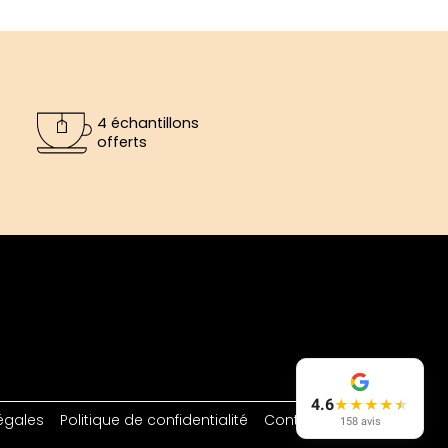
4 échantillons
offerts
4.6
★
★
★
★
★
égales
Politique de confidentialité
Contact
158 avis