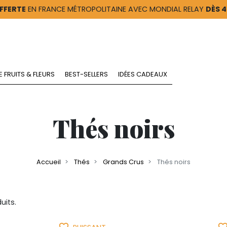
FFERTE
EN FRANCE MÉTROPOLITAINE AVEC MONDIAL RELAY
DÈS 
E FRUITS & FLEURS
BEST-SELLERS
IDÉES CADEAUX
Thés noirs
Accueil
Thés
Grands Crus
Thés noirs
uits.