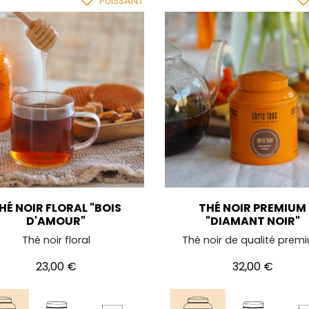
favorite_border
favorite_bor
PUISSANT
HÉ NOIR FLORAL "BOIS
THÉ NOIR PREMIUM
D'AMOUR"
"DIAMANT NOIR"
Thé noir floral
Thé noir de qualité prem
Prix
Prix
23,00 €
32,00 €