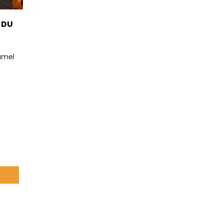
 DU
amel