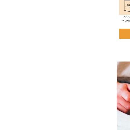
Chri
- vra