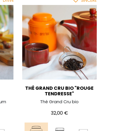
der
favorite_border
DIVIN
SINCÈRE
THÉ GRAND CRU BIO "ROUGE
TENDRESSE"
ium
Thé Grand Cru bio
Prix
32,00 €