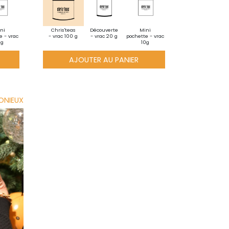
ni
Chris'teas
Découverte
Mini
e - vrac
- vrac 100 g
- vrac 20 g
pochette - vrac
0g
10g
AJOUTER AU PANIER
ONIEUX