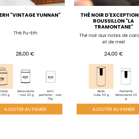
ERH "VINTAGE YUNNAN"
THÉ NOIR D'EXCEPTION
ROUSSILLON "LA
TRAMONTANE"
Thé Pu-Erh
Thé noir aux notes de car
et de miel
Prix
Prix
28,00 €
24,00 €
s'teas
Découverte
Mini
Boite
Pochette
c 100 g
- vrac 20 g
pochette - vrac
tube 50 g
Découverte 20
10g
g
AJOUTER AU PANIER
AJOUTER AU PANIER