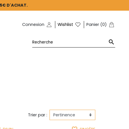
45€ D'ACHAT.
Connexion
Wishlist
Panier
(
0
)

Trier par :