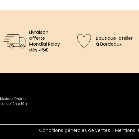
Livraison
offerte
Boutique-atelier
Mondial Relay
à Bordeaux
dès 45€
×
aine
-Médard, Eysines
edi de 12h à 19h
cevez
e 5€.
Conditions générales de ventes
Mentions l