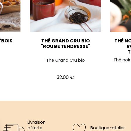
"BOIS
THÉ GRAND CRU BIO
THÉ NO
"ROUGE TENDRESSE"
R
T
Thé noi
Thé Grand Cru bio
Prix
32,00 €
Livraison
offerte
Boutique-atelier