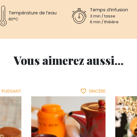
Temps d’infusion
Température de l’eau
3 min / tasse
80°C
6 min / théière
Vous aimerez aussi...
favorite_border
PUISSANT
SINCÈRE