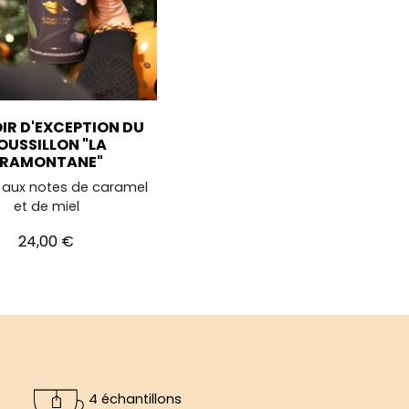
IR D'EXCEPTION DU
OUSSILLON "LA
RAMONTANE"
r aux notes de caramel
et de miel
Prix
24,00 €
4 échantillons