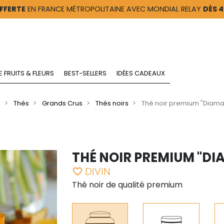
FFERTE
EN FRANCE MÉTROPOLITAINE AVEC MONDIAL RELAY
DÈS 
E FRUITS & FLEURS
BEST-SELLERS
IDÉES CADEAUX
l
Thés
Grands Crus
Thés noirs
Thé noir premium "Diaman
THÉ NOIR PREMIUM "DI
DIVIN
favorite_border
Thé noir de qualité premium