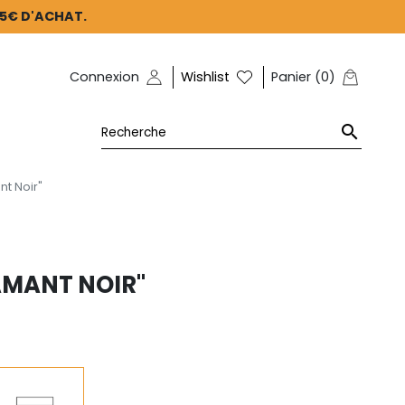
45€ D'ACHAT.
Connexion
Wishlist
Panier
(
0
)

t Noir"
AMANT NOIR"