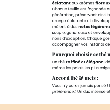
éclatant
aux arômes
floraux
Chaque feuille est façonnée e
génération, préservant ainsi t
orange éclatante et dévelop
mêlent à des
notes légèreme
souple, généreuse et envelopp
noirs d’exception. Chaque gor
accompagner vos instants de
Pourquoi choisir ce thé 
Un thé
raffiné et élégant
, id
même les palais les plus exig
Accord thé & mets :
Vous n'y aurez jamais pensé 
préférence)
. Un duo intense e