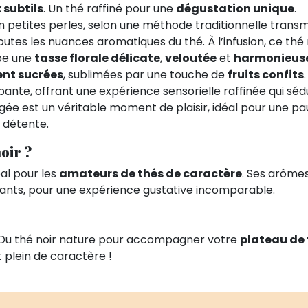
 subtils
. Un thé raffiné pour une
dégustation unique
.
n petites perles, selon une méthode traditionnelle trans
outes les nuances aromatiques du thé. À l’infusion, ce thé
pe une
tasse florale délicate
,
veloutée
et
harmonieus
nt sucrées
, sublimées par une touche de
fruits confits
ante, offrant une expérience sensorielle raffinée qui séd
gée est un véritable moment de plaisir, idéal pour une 
 détente.
noir ?
éal pour les
amateurs de thés de caractère
. Ses arômes
eants, pour une expérience gustative incomparable.
! Du thé noir nature pour accompagner votre
plateau de
t plein de caractère !