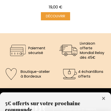
Prix
19,00 €
DÉCOUVRIR
Livraison
Paiement
offerte
sécurisé
Mondial Relay
dès 45€
Boutique-atelier
4 échantillons
à Bordeaux
offerts
×
5€ offerts sur votre prochaine
commande
192 avenue de St-Médard,