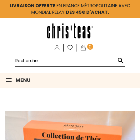
LIVRAISON OFFERTE
EN FRANCE MÉTROPOLITAINE AVEC
MONDIAL RELAY
DÈS 45€ D'ACHAT.
0

MENU