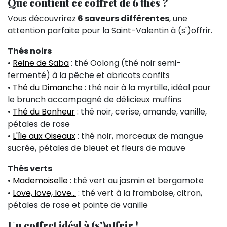
Que contient ce coffret de 6 thés ?
Vous découvrirez
6 saveurs différentes
, une
attention parfaite pour la Saint-Valentin à (s')offrir.
Thés noirs
•
Reine de Saba
: thé Oolong (thé noir semi-
fermenté) à la pêche et abricots confits
•
Thé du Dimanche
: thé noir à la myrtille, idéal pour
le brunch accompagné de délicieux muffins
•
Thé du Bonheur
: thé noir, cerise, amande, vanille,
pétales de rose
•
L'Île aux Oiseaux
: thé noir, morceaux de mangue
sucrée, pétales de bleuet et fleurs de mauve
Thés verts
•
Mademoiselle
: thé vert au jasmin et bergamote
•
Love, love, love...
: thé vert à la framboise, citron,
pétales de rose et pointe de vanille
Un coffret idéal à (s')offrir !