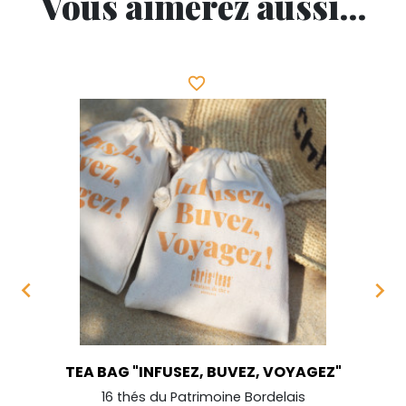
Vous aimerez aussi...
favorite_border


TEA BAG "INFUSEZ, BUVEZ, VOYAGEZ"
16 thés du Patrimoine Bordelais