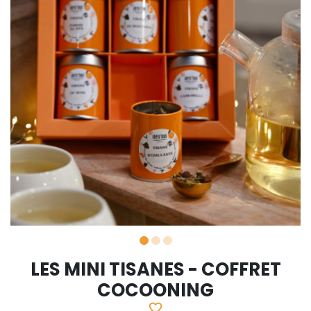
LES MINI TISANES - COFFRET
COCOONING
favorite_border