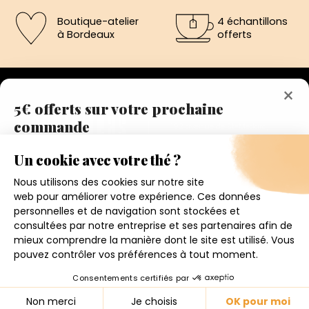
Boutique-atelier
4 échantillons
à Bordeaux
offerts
×
5€ offerts sur votre prochaine
commande
192 avenue de St-Médard,
Eysines
Inscrivez vous a notre newsletter et recevez
Du lundi au vendredi de 12h à 19h
immédiatement un bon de réduction de 5€.
Votre adresse email
Conditions générales de ventes
Mentions légales
J'accepte de recevoir la newsletter et j'ai pris connaissance
de la politique de confidentialité.
Politique de confidentialité
Contact
4.6
★
★
★
★
★
Je m'inscris
© 2026 - CHRIS'TEAS
158 avis