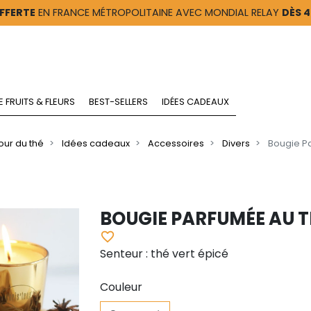
FFERTE
EN FRANCE MÉTROPOLITAINE AVEC MONDIAL RELAY
DÈS 
E FRUITS & FLEURS
BEST-SELLERS
IDÉES CADEAUX
our du thé
Idées cadeaux
Accessoires
Divers
Bougie P
BOUGIE PARFUMÉE AU T
favorite_border
Senteur : thé vert épicé
Couleur