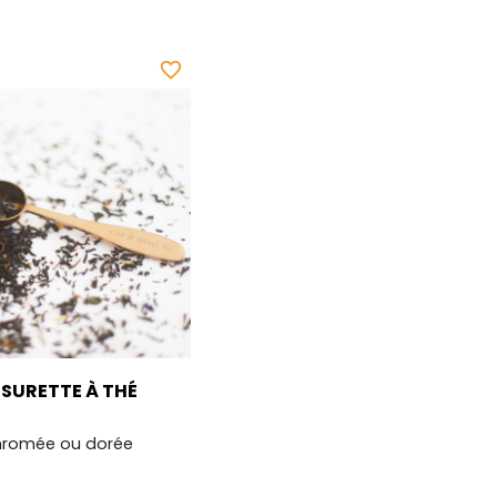
favorite_border
SURETTE À THÉ
romée ou dorée