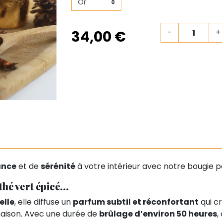
34,00 €
-
+
ance
et de
sérénité
à votre intérieur avec notre bougie 
é vert épicé...
elle
, elle diffuse un
parfum subtil et réconfortant
qui c
maison. Avec une durée de
brûlage d’environ 50 heures
,