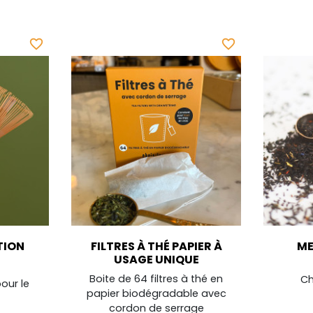
favorite_border
favorite_border
TION
FILTRES À THÉ PAPIER À
ME
USAGE UNIQUE
Boite de 64 filtres à thé en
Ch
pour le
papier biodégradable avec
cordon de serrage