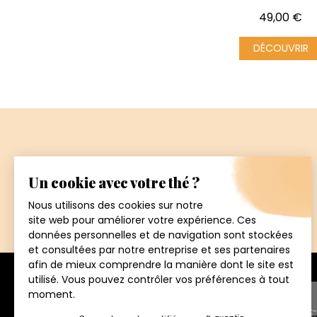
Prix
49,00 €
DÉCOUVRIR
Paiement
sécurisé
5€ offerts sur votre proch
192 avenue de St