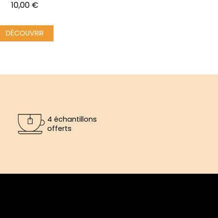
Prix
10,00 €
DÉCOUVRIR
4 échantillons
offerts