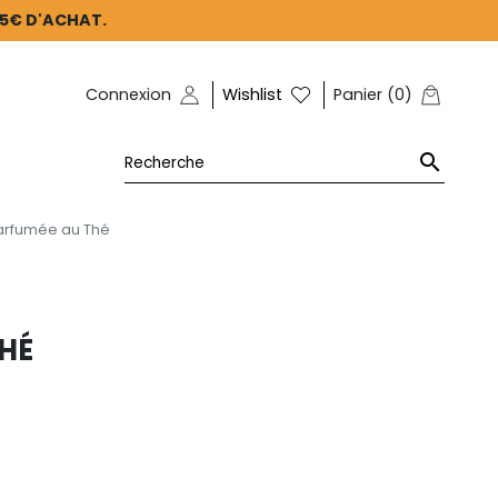
45€ D'ACHAT.
Connexion
Wishlist
Panier
(
0
)

arfumée au Thé
HÉ