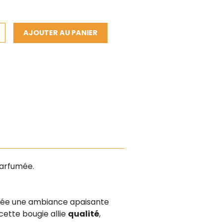
AJOUTER AU PANIER
parfumée.
rée une ambiance apaisante
 cette bougie allie
qualité
,