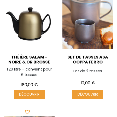
THÉIÈRE SALAM -
SET DE TASSES ASA
NOIRE & OR BROSSÉ
COPPA FERRO
1,20 litre – convient pour
Lot de 2 tasses
6 tasses
Prix
12,00 €
Prix
180,00 €
DÉCOUVRIR
DÉCOUVRIR
favorite_border