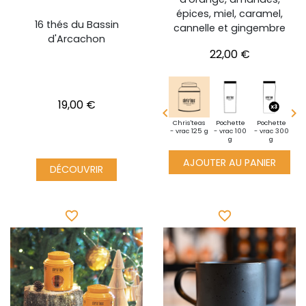
épices, miel, caramel,
16 thés du Bassin
cannelle et gingembre
d'Arcachon
Prix
22,00 €
Prix
19,00 €


Pochette
Découverte
Mini
Chris'teas
Pochette
Pochette
Po
- vrac 500
- vrac 25 g
pochette -
- vrac 125 g
- vrac 100
- vrac 300
- v
g
vrac 10g
g
g
AJOUTER AU PANIER
DÉCOUVRIR
favorite_border
favorite_border