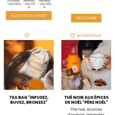
i
Chris'teas
Pochette
Pochette
Pochette
Sachets
Découverte
Mini
te -
- vrac 140 g
- vrac 100
- vrac 300
- vrac 500
généreux
- vrac 30 g
pochette -
10g
g
g
g
x20
vrac 10g
AJOUTER AU PANIER
DÉCOUVRIR
favorite_border
favorite_border
AUTHENTIQUE
TEA BAG "INFUSEZ,
THÉ NOIR AUX ÉPICES
BUVEZ, BRONZEZ"
DE NOËL "PÈRE NOËL"
Thé noir, écorces
d'orange, amandes,