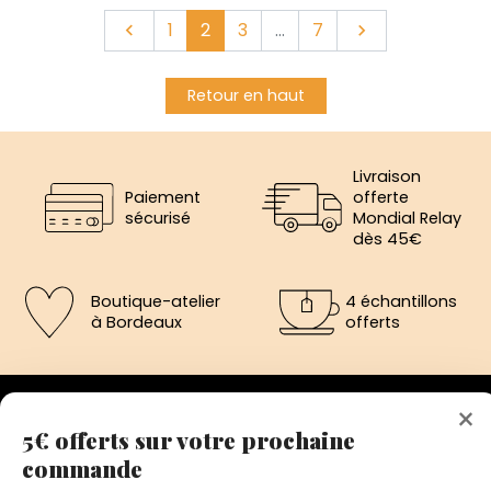
Précédent
Suivant
1
2
3
…
7


Retour en haut
Livraison
Paiement
offerte
sécurisé
Mondial Relay
dès 45€
Boutique-atelier
4 échantillons
à Bordeaux
offerts
×
5€ offerts sur votre prochaine
commande
192 avenue de St-Médard,
Eysines