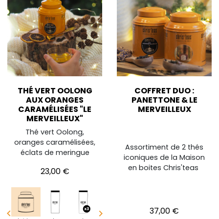
THÉ VERT OOLONG
COFFRET DUO :
AUX ORANGES
PANETTONE & LE
CARAMÉLISÉES "LE
MERVEILLEUX
MERVEILLEUX"
Thé vert Oolong,
oranges caramélisées,
Assortiment de 2 thés
éclats de meringue
iconiques de la Maison
en boites Chris'teas
Prix
23,00 €
Prix
37,00 €

