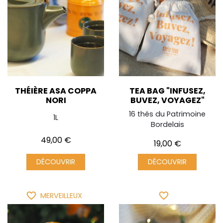
THÉIÈRE ASA COPPA
TEA BAG "INFUSEZ,
NORI
BUVEZ, VOYAGEZ"
16 thés du Patrimoine
1L
Bordelais
Prix
49,00 €
Prix
19,00 €
DÉCOUVRIR
DÉCOUVRIR
favorite_border
favorite_border
MERVEILLEUX