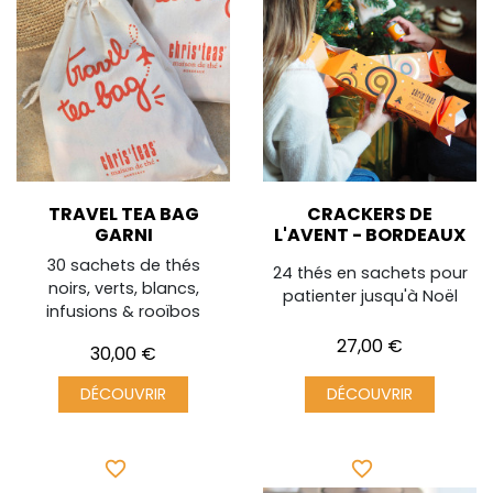
TRAVEL TEA BAG
CRACKERS DE
GARNI
L'AVENT - BORDEAUX
30 sachets de thés
24 thés en sachets pour
noirs, verts, blancs,
patienter jusqu'à Noël
infusions & rooïbos
Prix
27,00 €
Prix
30,00 €
DÉCOUVRIR
DÉCOUVRIR
favorite_border
favorite_border