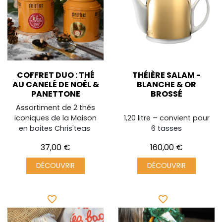
COFFRET DUO : THÉ
THÉIÈRE SALAM -
AU CANELÉ DE NOËL &
BLANCHE & OR
PANETTONE
BROSSÉ
Assortiment de 2 thés
iconiques de la Maison
1,20 litre – convient pour
en boites Chris'teas
6 tasses
Prix
Prix
37,00 €
160,00 €
DÉCOUVRIR
DÉCOUVRIR
favorite_border
favorite_border