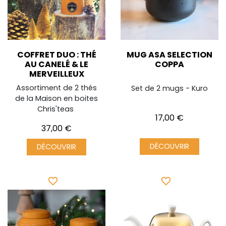
COFFRET DUO : THÉ
MUG ASA SELECTION
AU CANELÉ & LE
COPPA
MERVEILLEUX
Assortiment de 2 thés
Set de 2 mugs - Kuro
de la Maison en boites
Chris'teas
Prix
17,00 €
Prix
37,00 €
DÉCOUVRIR
DÉCOUVRIR
favorite_border
favorite_border