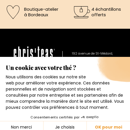
Boutique-atelier
4 échantillons
à Bordeaux
offerts
×
5€ offerts sur votre prochaine
commande
192 avenue de St-Médard,
Eysines
Inscrivez vous a notre newsletter et recevez
Du lundi au vendredi de 12h à 19h
immédiatement un bon de réduction de 5€.
Votre adresse email
Conditions générales de ventes
Mentions légales
J'accepte de recevoir la newsletter et j'ai pris connaissance
de la politique de confidentialité.
Politique de confidentialité
Contact
4.6
★
★
★
★
★
Je m'inscris
© 2026 - CHRIS'TEAS
158 avis