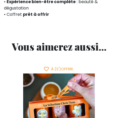
•
Expérience bien-être complète
: beauté &
dégustation
• Coffret
prêt à offrir
Vous aimerez aussi...
favorite_border
À (S')OFFRIR