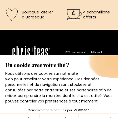
Boutique-atelier
4 échantillons
à Bordeaux
offerts
×
5€ offerts sur votre prochaine
commande
192 avenue de St-Médard,
Eysines
Inscrivez vous a notre newsletter et recevez
Du lundi au vendredi de 12h à 19h
immédiatement un bon de réduction de 5€.
Votre adresse email
Conditions générales de ventes
Mentions légales
J'accepte de recevoir la newsletter et j'ai pris connaissance
de la politique de confidentialité.
Politique de confidentialité
Contact
4.6
★
★
★
★
★
Je m'inscris
© 2026 - CHRIS'TEAS
158 avis