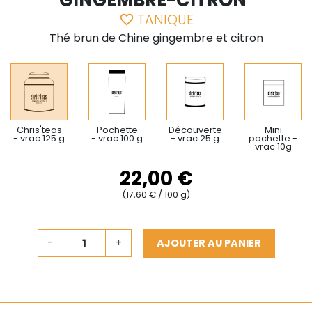
GINGEMBRE-CITRON"
TANIQUE
favorite_border
Thé brun de Chine gingembre et citron
Chris'teas
Pochette
Découverte
Mini
- vrac 125 g
- vrac 100 g
- vrac 25 g
pochette -
vrac 10g
22,00 €
(17,60 € / 100 g)
-
+
AJOUTER AU PANIER