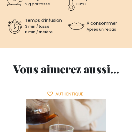
2 g par tasse
80°C
Temps d’infusion
À consommer
3 min / tasse
Après un repas
6 min / théière
Vous aimerez aussi...
favorite_border
AUTHENTIQUE