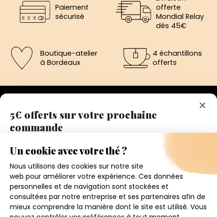
Paiement
offerte
sécurisé
Mondial Relay
dès 45€
Boutique-atelier
4 échantillons
à Bordeaux
offerts
×
5€ offerts sur votre prochaine
commande
192 avenue de St-Médard,
Eysines
Inscrivez vous a notre newsletter et recevez
Du lundi au vendredi de 12h à 19h
immédiatement un bon de réduction de 5€.
Votre adresse email
Conditions générales de ventes
Mentions légales
J'accepte de recevoir la newsletter et j'ai pris connaissance
de la politique de confidentialité.
Politique de confidentialité