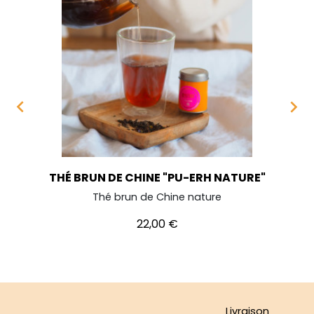


THÉ BRUN DE CHINE "PU-ERH NATURE"
Thé brun de Chine nature
Prix
22,00 €
Livraison