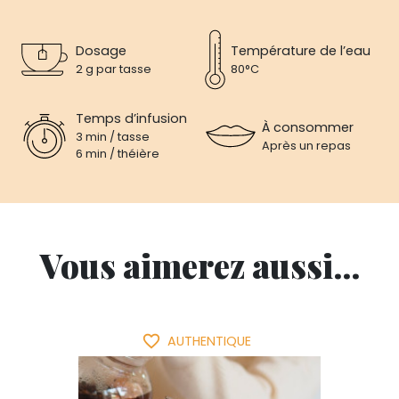
Dosage
Température de l’eau
2 g par tasse
80°C
Temps d’infusion
À consommer
3 min / tasse
Après un repas
6 min / théière
Vous aimerez aussi...
favorite_border
AUTHENTIQUE