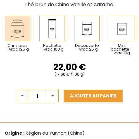
Thé brun de Chine vanille et caramel
Chris'teas
Pochette
Découverte
Mini
- vrac 125 g
- vrac 100 g
- vrac 25 g
pochette -
vrac 10g
22,00 €
(17,60 € / 100 g)
-
+
AJOUTER AU PANIER
Origine :
Région du Yunnan (Chine)