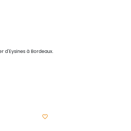
er d'Eysines à Bordeaux.
favorite_border