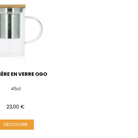
IÈRE EN VERRE OGO
45cl
Prix
23,00 €
DÉCOUVRIR