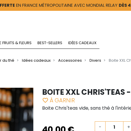
FFERTE
EN FRANCE MÉTROPOLITAINE AVEC MONDIAL RELAY
DÈS 
E FRUITS & FLEURS
BEST-SELLERS
IDÉES CADEAUX
r du thé
Idées cadeaux
Accessoires
Divers
Boite XXL Ch
BOITE XXL CHRIS'TEAS 
À GARNIR
favorite_border
Boite Chris'teas vide, sans thé à l'intéri
40,00 €
-
+