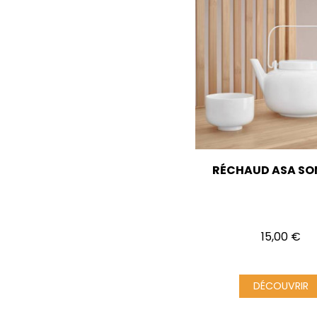
RÉCHAUD ASA S
Prix
15,00 €
DÉCOUVRIR