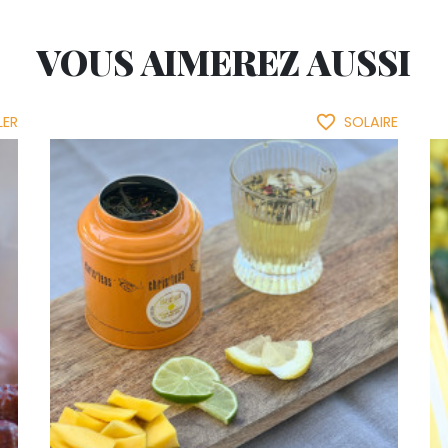
VOUS AIMEREZ AUSSI
favorite_border
LER
SOLAIRE