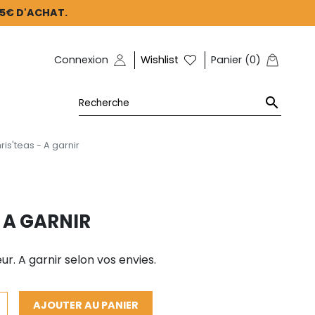
45€ D'ACHAT.
Connexion
Wishlist
Panier
(
0
)

ris'teas - A garnir
- A GARNIR
eur. A garnir selon vos envies.
AJOUTER AU PANIER