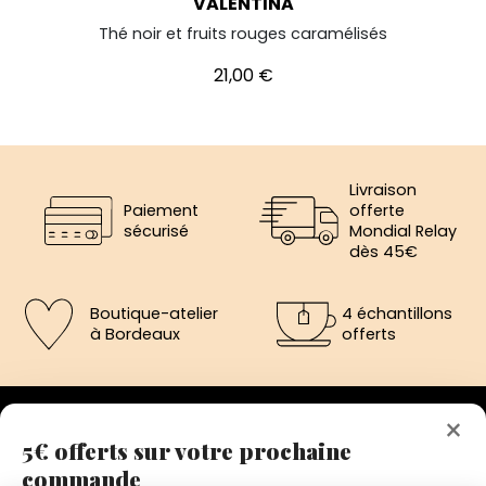
"VALENTINA"
Thé noir et fruits rouges caramélisés
Prix
21,00 €
Livraison
Paiement
offerte
sécurisé
Mondial Relay
dès 45€
Boutique-atelier
4 échantillons
à Bordeaux
offerts
×
5€ offerts sur votre prochaine
commande
192 avenue de St-Médard,