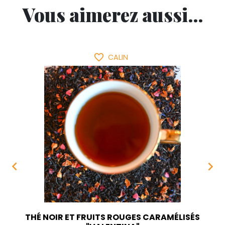
Vous aimerez aussi...
favorite_border
CALIN


THÉ NOIR ET FRUITS ROUGES CARAMÉLISÉS