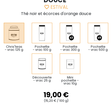
DOUCE"
ESTIVAL
favorite_border
Thé noir et écorces d'orange douce
Chris'teas
Pochette
Pochette
Pochette
- vrac 125 g
- vrac 100 g
- vrac 300 g
- vrac 500 g
Découverte
Mini
- vrac 25 g
pochette -
vrac 10g
19,00 €
(15,20 € / 100 g)