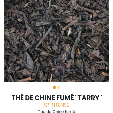
THÉ DE CHINE FUMÉ "TARRY"
INTENSE
favorite_border
Thé de Chine fumé