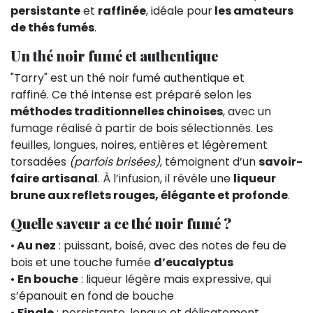
persistante
et
raffinée
, idéale pour
les amateurs
de thés fumés
.
Un thé noir fumé et authentique
"Tarry" est un thé noir fumé authentique et
raffiné. Ce thé intense est préparé selon les
méthodes traditionnelles chinoises
, avec un
fumage réalisé à partir de bois sélectionnés. Les
feuilles, longues, noires, entières et légèrement
torsadées
(parfois brisées)
, témoignent d’un
savoir-
faire artisanal
. À l’infusion, il révèle une
liqueur
brune aux reflets rouges, élégante et profonde
.
Quelle saveur a ce thé noir fumé ?
•
Au nez
: puissant, boisé, avec des notes de feu de
bois et une touche fumée
d’eucalyptus
•
En bouche
: liqueur légère mais expressive, qui
s’épanouit en fond de bouche
•
Finale
: persistante, longue et délicatement