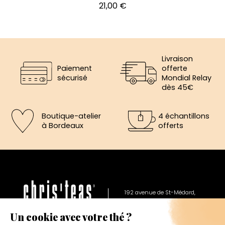
Prix
21,00 €
Livraison
Paiement
offerte
sécurisé
Mondial Relay
dès 45€
Boutique-atelier
4 échantillons
à Bordeaux
offerts
×
5€ offerts sur votre prochaine
commande
192 avenue de St-Médard,
Eysines
Inscrivez vous a notre newsletter et recevez
Du lundi au vendredi de 12h à 19h
immédiatement un bon de réduction de 5€.