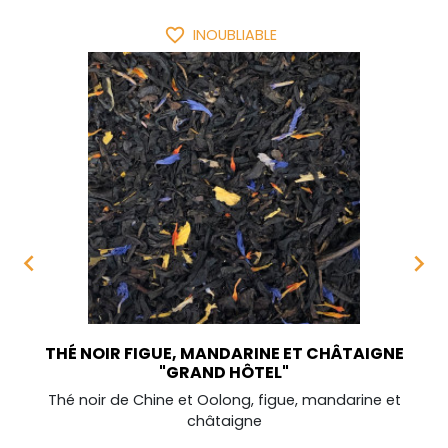
favorite_border
INOUBLIABLE


THÉ NOIR FIGUE, MANDARINE ET CHÂTAIGNE
"GRAND HÔTEL"
Thé noir de Chine et Oolong, figue, mandarine et
châtaigne