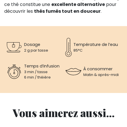
ce thé constitue une
excellente alternative
pour
découvrir les
thés fumés tout en douceur
.
Dosage
Température de l’eau
2 g par tasse
85°C
Temps d’infusion
À consommer
3 min / tasse
Matin & aprés-midi
6 min / théière
Vous aimerez aussi...