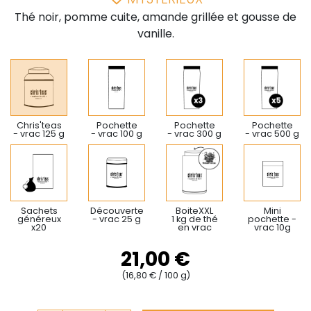
Thé noir, pomme cuite, amande grillée et gousse de
vanille.
Chris'teas
Pochette
Pochette
Pochette
- vrac 125 g
- vrac 100 g
- vrac 300 g
- vrac 500 g
Sachets
Découverte
BoiteXXL
Mini
généreux
- vrac 25 g
1 kg de thé
pochette -
x20
en vrac
vrac 10g
21,00 €
(16,80 € / 100 g)