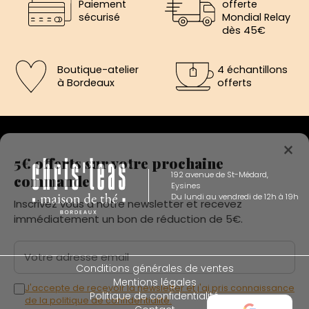
Paiement
offerte
sécurisé
Mondial Relay
dès 45€
Boutique-atelier
4 échantillons
à Bordeaux
offerts
×
5€ offerts sur votre prochaine
commande
192 avenue de St-Médard,
Eysines
Inscrivez vous a notre newsletter et recevez
Du lundi au vendredi de 12h à 19h
immédiatement un bon de réduction de 5€.
Votre adresse email
Conditions générales de ventes
Mentions légales
J'accepte de recevoir la newsletter et j'ai pris connaissance
de la politique de confidentialité.
Politique de confidentialité