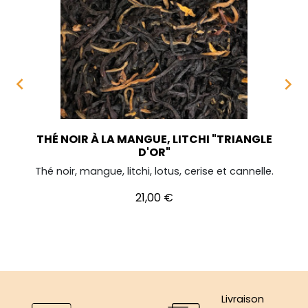


THÉ NOIR À LA MANGUE, LITCHI "TRIANGLE
D'OR"
Thé noir, mangue, litchi, lotus, cerise et cannelle.
Prix
21,00 €
Livraison