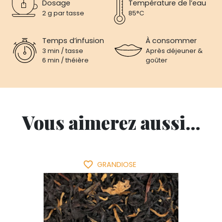
Dosage
Température de l’eau
2 g par tasse
85°C
Temps d’infusion
À consommer
3 min / tasse
Après déjeuner &
6 min / théière
goûter
Vous aimerez aussi...
favorite_border
GRANDIOSE