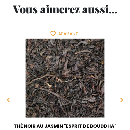
Vous aimerez aussi...
favorite_border
APAISANT


THÉ NOIR AU JASMIN "ESPRIT DE BOUDDHA"