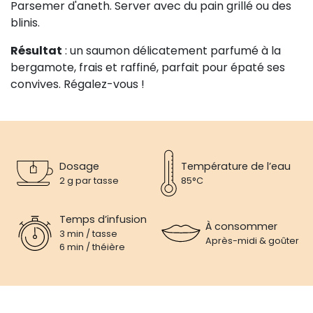
Parsemer d'aneth. Server avec du pain grillé ou des
blinis.
Résultat
: un saumon délicatement parfumé à la
bergamote, frais et raffiné, parfait pour épaté ses
convives. Régalez-vous !
Dosage
Température de l’eau
2 g par tasse
85°C
Temps d’infusion
À consommer
3 min / tasse
Après-midi & goûter
6 min / théière