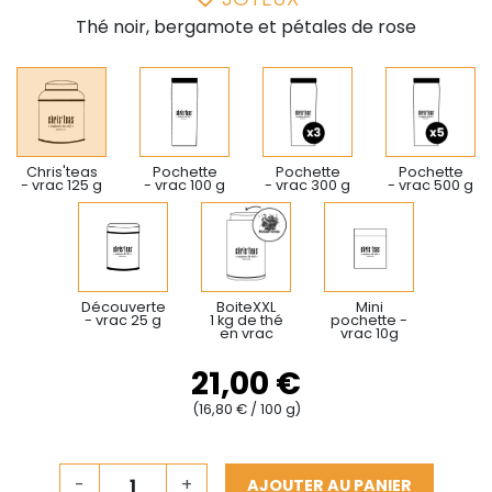
Thé noir, bergamote et pétales de rose
Chris'teas
Pochette
Pochette
Pochette
- vrac 125 g
- vrac 100 g
- vrac 300 g
- vrac 500 g
Découverte
BoiteXXL
Mini
- vrac 25 g
1 kg de thé
pochette -
en vrac
vrac 10g
21,00 €
(16,80 € / 100 g)
-
+
AJOUTER AU PANIER