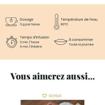
Dosage
Température de l’eau
3 g par tasse
80°C
Temps d’infusion
À consommer
2 min / tasse
Toute la journée
4 min / théière
Vous aimerez aussi...
favorite_border
SOYEUX