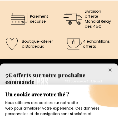
Livraison
Paiement
offerte
sécurisé
Mondial Relay
dès 45€
Boutique-atelier
4 échantillons
à Bordeaux
offerts
×
5€ offerts sur votre prochaine
commande
192 avenue de St-Médard,
Eysines
Inscrivez vous a notre newsletter et recevez
Du lundi au vendredi de 12h à 19h
immédiatement un bon de réduction de 5€.
Votre adresse email
Conditions générales de ventes