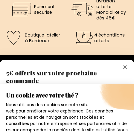
Livraison
Paiement
offerte
sécurisé
Mondial Relay
dès 45€
Boutique-atelier
4 échantillons
à Bordeaux
offerts
×
5€ offerts sur votre prochaine
commande
192 avenue de St-Médard,
Eysines
Inscrivez vous a notre newsletter et recevez
Du lundi au vendredi de 12h à 19h
immédiatement un bon de réduction de 5€.
Votre adresse email
Conditions générales de ventes
Mentions légales
J'accepte de recevoir la newsletter et j'ai pris connaissance
de la politique de confidentialité.
Politique de confidentialité