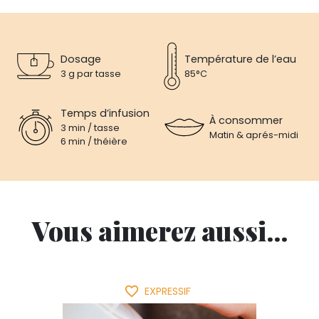
Dosage
Température de l’eau
3 g par tasse
85°C
Temps d’infusion
À consommer
3 min / tasse
Matin & aprés-midi
6 min / théière
Vous aimerez aussi...
favorite_border
EXPRESSIF