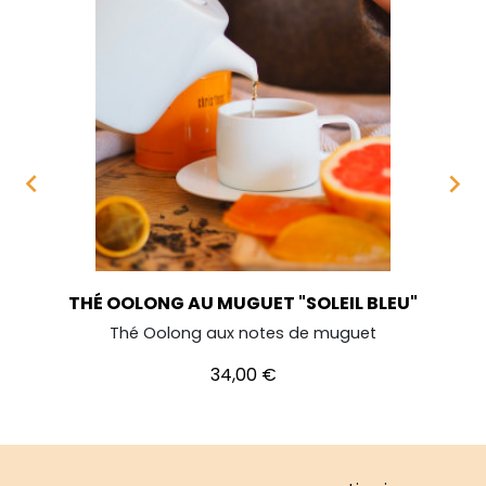


THÉ OOLONG AU MUGUET "SOLEIL BLEU"
Thé Oolong aux notes de muguet
Prix
34,00 €