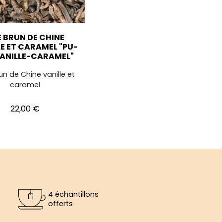
 BRUN DE CHINE
LE ET CARAMEL "PU-
VANILLE-CARAMEL"
un de Chine vanille et
caramel
Prix
22,00 €
4 échantillons
offerts