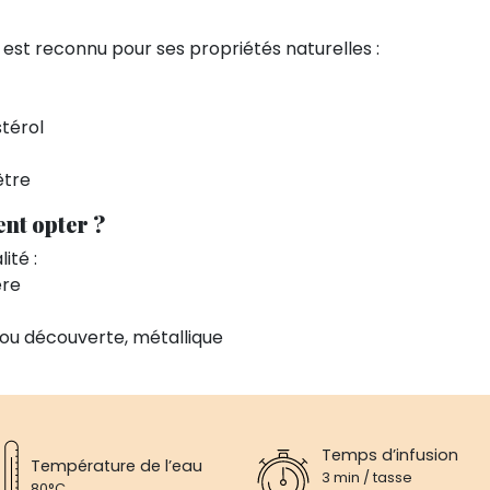
h est reconnu pour ses propriétés naturelles :
stérol
être
nt opter ?
ité :
ère
as ou découverte, métallique
Temps d’infusion
Température de l’eau
3 min / tasse
80°C