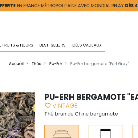
FFERTE
EN FRANCE MÉTROPOLITAINE AVEC MONDIAL RELAY
DÈS 
E FRUITS & FLEURS
BEST-SELLERS
IDÉES CADEAUX
Accueil
Thés
Pu-Erh
Pu-Erh bergamote "Earl Grey"
PU-ERH BERGAMOTE "EA
VINTAGE
favorite_border
Thé brun de Chine bergamote