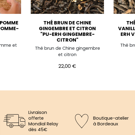
E POMME
THÉ BRUN DE CHINE
THÉ
 POMME-
GINGEMBRE ET CITRON
VANIL
"PU-ERH GINGEMBRE-
ERH 
CITRON"
omme et
Thé br
Thé brun de Chine gingembre
et citron
Prix
22,00 €
Livraison
offerte
Boutique-atelier
Mondial Relay
à Bordeaux
dès 45€