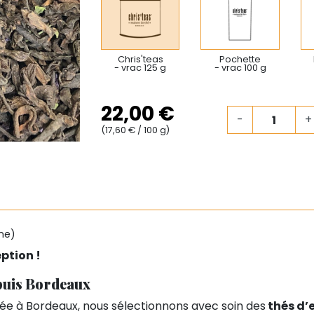
Chris'teas
Pochette
- vrac 125 g
- vrac 100 g
22,00 €
-
+
(17,60 € / 100 g)
ne)
ption !
epuis Bordeaux
ée à Bordeaux, nous sélectionnons avec soin des
thés d’