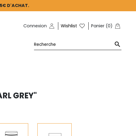
45€ D'ACHAT.
Connexion
Wishlist
Panier
(
0
)

RL GREY"