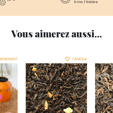
6 min / théière
Vous aimerez aussi...
favorite_border
URPRENANT
TANIQUE