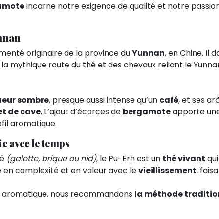
gamote
incarne notre exigence de qualité et notre passion
unnan
menté originaire de la province du
Yunnan
, en Chine. Il d
la mythique route du thé et des chevaux reliant le Yunnan
ueur sombre
, presque aussi intense qu’un
café
, et ses a
et de cave
. L’ajout d’écorces de
bergamote
apporte une
fil aromatique.
ie avec le temps
sé
(galette, brique ou nid)
, le Pu-Erh est un
thé vivant
qui
ne en complexité et en valeur avec le
vieillissement
, fai
sse aromatique, nous recommandons
la méthode traditio