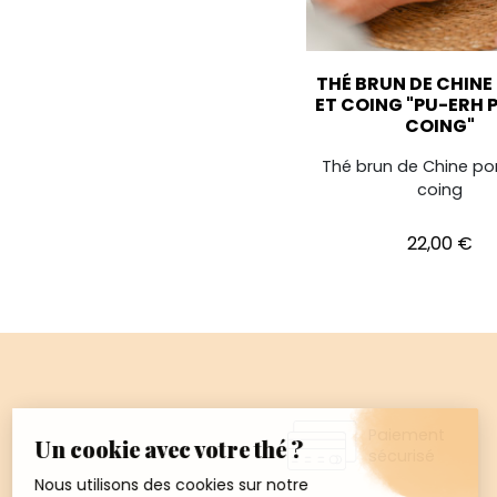
THÉ BRUN DE CHIN
ET COING "PU-ERH
COING"
Thé brun de Chine p
coing
Prix
22,00 €
Paiement
sécurisé