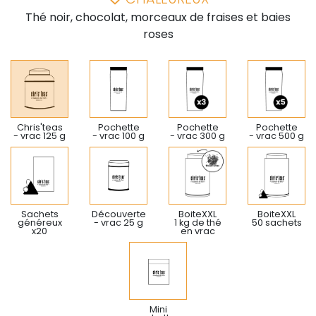
Thé noir, chocolat, morceaux de fraises et baies
roses
Chris'teas
Pochette
Pochette
Pochette
- vrac 125 g
- vrac 100 g
- vrac 300 g
- vrac 500 g
Sachets
Découverte
BoiteXXL
BoiteXXL
généreux
- vrac 25 g
1 kg de thé
50 sachets
x20
en vrac
Mini