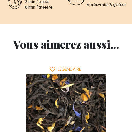
3 min / tasse
Après-midi & goûter
6 min / théière
Vous aimerez aussi...
favorite_border
LÉGENDAIRE