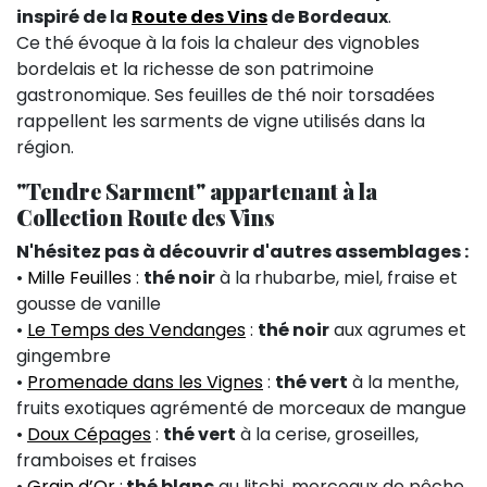
inspiré de la
Route des Vins
de Bordeaux
.
Ce thé évoque à la fois la chaleur des vignobles
bordelais et la richesse de son patrimoine
gastronomique. Ses feuilles de thé noir torsadées
rappellent les sarments de vigne utilisés dans la
région.
"Tendre Sarment" appartenant à la
Collection Route des Vins
N'hésitez pas à découvrir d'autres assemblages :
•
Mille Feuilles
:
thé noir
à la rhubarbe, miel, fraise et
gousse de vanille
•
Le Temps des Vendanges
:
thé noir
aux agrumes et
gingembre
•
Promenade dans les Vignes
:
thé vert
à la menthe,
fruits exotiques agrémenté de morceaux de mangue
•
Doux Cépages
:
thé vert
à la cerise, groseilles,
framboises et fraises
•
Grain d’Or
:
thé blanc
au litchi, morceaux de pêche